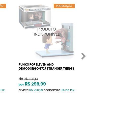
ÃO
PROMOÇÃO
FUNKO POP ELEVEN AND
FUNKO POP JOYC
DEMOGORGON 727 STRANGER THINGS
THINGS
de
R$ 328,13
de
R$ 127,52
R$ 299,99
R$ 109,9
por
por
 Pix
à vista
R$ 290,99
economize
3%
no Pix
à vista
R$ 106,69
e