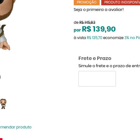
PROMOÇÃO
PRODUTO INDISPONÍV
Seja o primeira a avaliar!
de
R$ 145,83
R$ 139,90
por
à vista
R$ 135,70
economize
3%
no Pi
Frete e Prazo
Simule o frete e o prazo de en
omendar produto