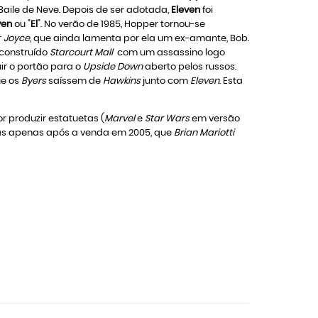
Baile de Neve. Depois de ser adotada,
Eleven
foi
ven
ou "
El
". No verão de 1985, Hopper tornou-se
r
Joyce
, que ainda lamenta por ela um ex-amante, Bob.
construído
Starcourt Mall
com um assassino logo
ir o portão para o
Upside Down
aberto pelos russos.
ue os
Byers
saíssem de
Hawkins
junto com
Eleven
. Esta
 produzir estatuetas (
Marvel
e
Star Wars
em versão
as apenas após a venda em 2005, que
Brian Mariotti