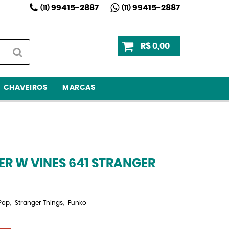
99415-2887
99415-2887
(11)
(11)
R$ 0,00
CHAVEIROS
MARCAS
R W VINES 641 STRANGER
Pop
Stranger Things
Funko