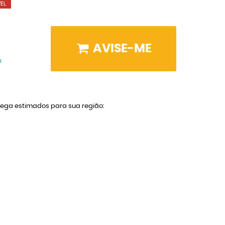
EL
AVISE-ME
x
trega estimados para sua região: