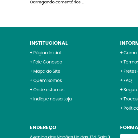
Carregando comentários ...
INSTITUCIONAL
INFOR
Página Inicial
Como 
Fale Conosco
Termos
Mapa do Site
Fretes
Quem Somos
FAQ
Onde estamos
Segur
Indique nossa Loja
Trocas
Polític
ENDEREÇO
FORMA
Avenida das Nações Unidas, 134, Sala 3
-