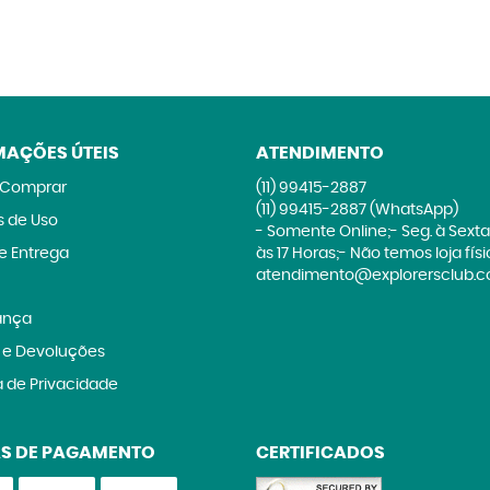
MAÇÕES ÚTEIS
ATENDIMENTO
Comprar
(11)
99415-2887
(11)
99415-2887
(WhatsApp)
 de Uso
- Somente Online;- Seg. à Sexta
 e Entrega
às 17 Horas;- Não temos loja fís
atendimento@explorersclub.c
ança
 e Devoluções
a de Privacidade
S DE PAGAMENTO
CERTIFICADOS