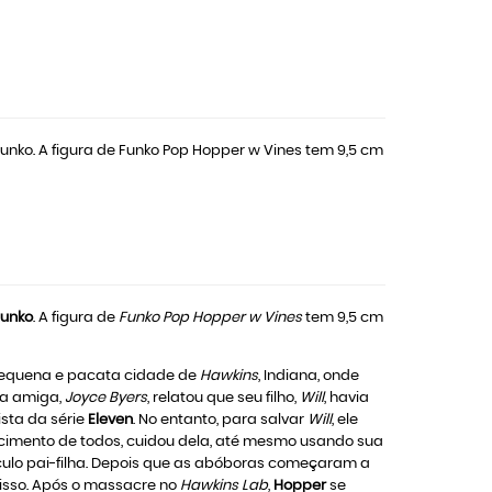
nko. A figura de Funko Pop Hopper w Vines tem 9,5 cm
Funko
. A figura de
Funko Pop Hopper w Vines
tem 9,5 cm
 pequena e pacata cidade de
Hawkins
, Indiana, onde
ha amiga,
Joyce Byers
, relatou que seu filho,
Will
, havia
ista da série
Eleven
. No entanto, para salvar
Will
, ele
cimento de todos, cuidou dela, até mesmo usando sua
ulo pai-filha. Depois que as abóboras começaram a
 isso. Após o massacre no
Hawkins Lab
,
Hopper
se