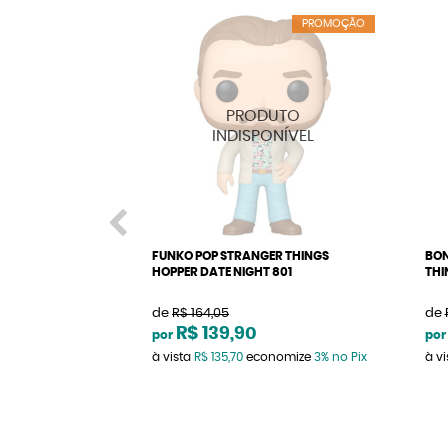
PROMOÇÃO
FUNKO POP STRANGER THINGS
BON
HOPPER DATE NIGHT 801
THI
de
R$ 164,05
de
R$ 139,90
por
por
à vista
R$ 135,70
economize
3%
no Pix
à v