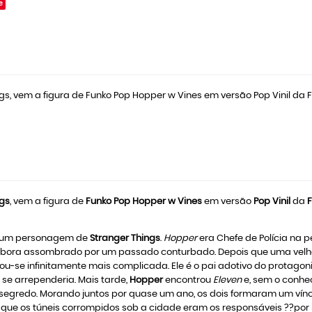
e
 vem a figura de Funko Pop Hopper w Vines em versão Pop Vinil da Fu
ngs
, vem a figura de
Funko Pop Hopper w Vines
em versão
Pop Vinil
da
é um personagem de
Stranger Things
.
Hopper
era Chefe de Polícia na
mbora assombrado por um passado conturbado. Depois que uma vel
ou-se infinitamente mais complicada. Ele é o pai adotivo do protagon
 se arrependeria. Mais tarde,
Hopper
encontrou
Eleven
e, sem o conhe
segredo. Morando juntos por quase um ano, os dois formaram um vínc
u que os túneis corrompidos sob a cidade eram os responsáveis ??por