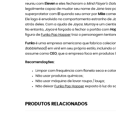
reuniu com
Eleven
e eles fecharam o
Mind Flayer's Gat
legalmente capaz de mudar seu nome de
Jane Ives
p
superprotetor com
El
quando seu amor por
Mike
começo
Ele logo é envolvido no comportamento estranho de
J
atrás deles. Com a ajuda de
Joyce, Murray
e um cient
No entanto,
Joyce
é forçado a fechar o portão com
Ho
figura de
Funko Pop Hopper
traz o personagem tentando
Funko
é uma empresa americana que fabrica colecioná
Bobblehead
) em vinil em seu próprio estilo, incluindo o
assume como
CEO
, que a empresa foca em produtos l
Recomendações:
Limpar com frequência com flanela seca e coton
Não usar produtos químicos;
Não usar máquina de lavar roupa / louça;
Não deixar
Funko Pop Hopper
exposto à luz do so
PRODUTOS RELACIONADOS