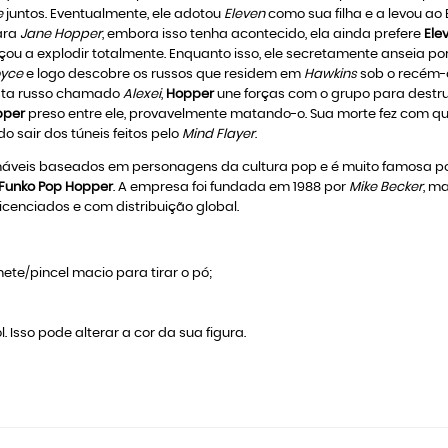
e
juntos. Eventualmente, ele adotou
Eleven
como sua filha e a levou ao 
ara
Jane Hopper
, embora isso tenha acontecido, ela ainda prefere
Ele
u a explodir totalmente. Enquanto isso, ele secretamente anseia po
oyce
e logo descobre os russos que residem em
Hawkins
sob o recém-
ista russo chamado
Alexei
,
Hopper
une forças com o grupo para destru
pper
preso entre ele, provavelmente matando-o. Sua morte fez com q
 sair dos túneis feitos pelo
Mind Flayer
.
veis baseados em personagens da cultura pop e é muito famosa por
Funko Pop Hopper
. A empresa foi fundada em 1988 por
Mike Becker
, m
icenciados e com distribuição global.
ete/pincel macio para tirar o pó;
l. Isso pode alterar a cor da sua figura.