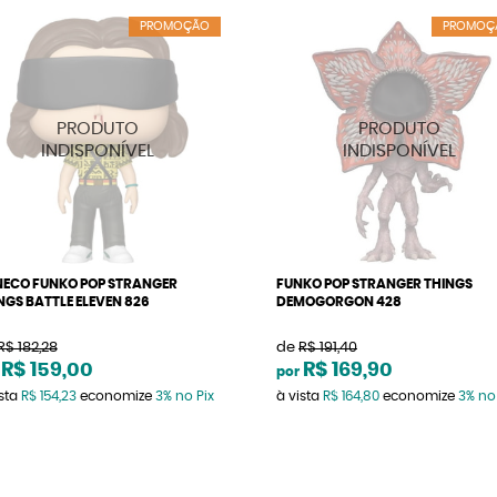
PROMOÇÃO
PROMOÇ
ECO FUNKO POP STRANGER
FUNKO POP STRANGER THINGS
NGS BATTLE ELEVEN 826
DEMOGORGON 428
R$ 182,28
de
R$ 191,40
R$ 159,00
R$ 169,90
por
ista
R$ 154,23
economize
3%
no Pix
à vista
R$ 164,80
economize
3%
no