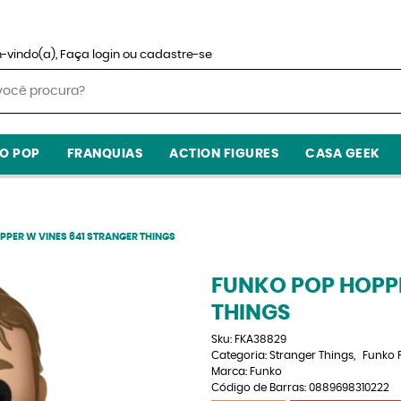
-vindo(a),
Faça login
ou
cadastre-se
O POP
FRANQUIAS
ACTION FIGURES
CASA GEEK
PER W VINES 641 STRANGER THINGS
FUNKO POP HOPPE
THINGS
Sku:
FKA38829
Categoria:
Stranger Things
Funko 
Marca:
Funko
Código de Barras:
0889698310222