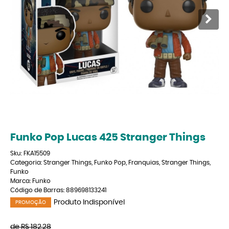
Funko Pop Lucas 425 Stranger Things
Sku:
FKA15509
Categoria:
Stranger Things
,
Funko Pop
,
Franquias
,
Stranger Things
,
Funko
Marca:
Funko
Código de Barras:
889698133241
Produto Indisponível
PROMOÇÃO
de
R$ 182,28