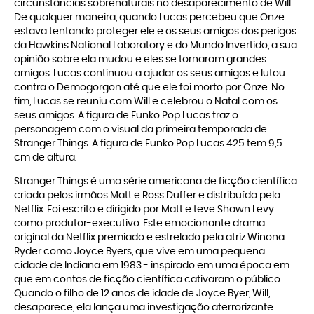
circunstâncias sobrenaturais no desaparecimento de Will.
De qualquer maneira, quando Lucas percebeu que Onze
estava tentando proteger ele e os seus amigos dos perigos
da Hawkins National Laboratory e do Mundo Invertido, a sua
opinião sobre ela mudou e eles se tornaram grandes
amigos. Lucas continuou a ajudar os seus amigos e lutou
contra o Demogorgon até que ele foi morto por Onze. No
fim, Lucas se reuniu com Will e celebrou o Natal com os
seus amigos. A figura de Funko Pop Lucas traz o
personagem com o visual da primeira temporada de
Stranger Things. A figura de Funko Pop Lucas 425 tem 9,5
cm de altura.
Stranger Things é uma série americana de ficção científica
criada pelos irmãos Matt e Ross Duffer e distribuída pela
Netflix. Foi escrito e dirigido por Matt e teve Shawn Levy
como produtor-executivo. Este emocionante drama
original da Netflix premiado e estrelado pela atriz Winona
Ryder como Joyce Byers, que vive em uma pequena
cidade de Indiana em 1983 - inspirado em uma época em
que em contos de ficção científica cativaram o público.
Quando o filho de 12 anos de idade de Joyce Byer, Will,
desaparece, ela lança uma investigação aterrorizante