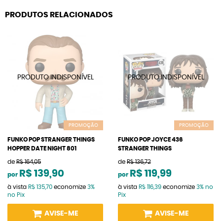
PRODUTOS RELACIONADOS
PROMOÇÃO
PROMOÇÃO
FUNKO POP STRANGER THINGS
FUNKO POP JOYCE 436
HOPPER DATE NIGHT 801
STRANGER THINGS
de
R$ 164,05
de
R$ 136,72
R$ 139,90
R$ 119,99
por
por
à vista
R$ 135,70
economize
3%
à vista
R$ 116,39
economize
3%
no
no Pix
Pix
AVISE-ME
AVISE-ME