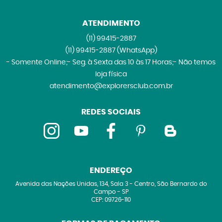
ATENDIMENTO
(11)
99415-2887
(11)
99415-2887
(WhatsApp)
- Somente Online;- Seg. à Sexta das 10 às 17 Horas;- Não temos
loja física
atendimento@explorersclub.com.br
REDES SOCIAIS
ENDEREÇO
Avenida das Nações Unidas, 134, Sala 3
-
Centro, São Bernardo do
Campo
-
SP
CEP: 09726-110