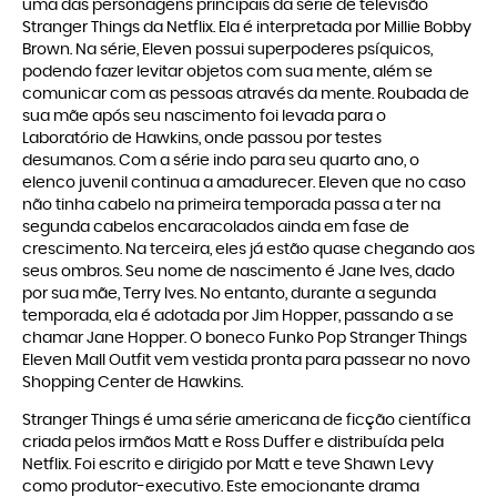
uma das personagens principais da série de televisão
Stranger Things da Netflix. Ela é interpretada por Millie Bobby
Brown. Na série, Eleven possui superpoderes psíquicos,
podendo fazer levitar objetos com sua mente, além se
comunicar com as pessoas através da mente. Roubada de
sua mãe após seu nascimento foi levada para o
Laboratório de Hawkins, onde passou por testes
desumanos. Com a série indo para seu quarto ano, o
elenco juvenil continua a amadurecer. Eleven que no caso
não tinha cabelo na primeira temporada passa a ter na
segunda cabelos encaracolados ainda em fase de
crescimento. Na terceira, eles já estão quase chegando aos
seus ombros. Seu nome de nascimento é Jane Ives, dado
por sua mãe, Terry Ives. No entanto, durante a segunda
temporada, ela é adotada por Jim Hopper, passando a se
chamar Jane Hopper. O boneco Funko Pop Stranger Things
Eleven Mall Outfit vem vestida pronta para passear no novo
Shopping Center de Hawkins.
Stranger Things é uma série americana de ficção científica
criada pelos irmãos Matt e Ross Duffer e distribuída pela
Netflix. Foi escrito e dirigido por Matt e teve Shawn Levy
como produtor-executivo. Este emocionante drama