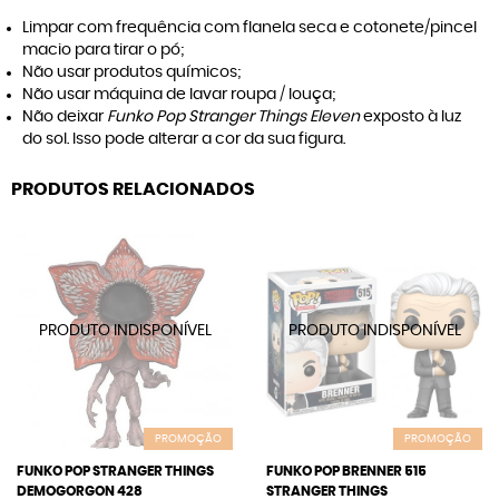
Limpar com frequência com flanela seca e cotonete/pincel
macio para tirar o pó;
Não usar produtos químicos;
Não usar máquina de lavar roupa / louça;
Não deixar
Funko Pop Stranger Things Eleven
exposto à luz
do sol. Isso pode alterar a cor da sua figura.
PRODUTOS RELACIONADOS
PROMOÇÃO
PROMOÇÃO
FUNKO POP STRANGER THINGS
FUNKO POP BRENNER 515
DEMOGORGON 428
STRANGER THINGS