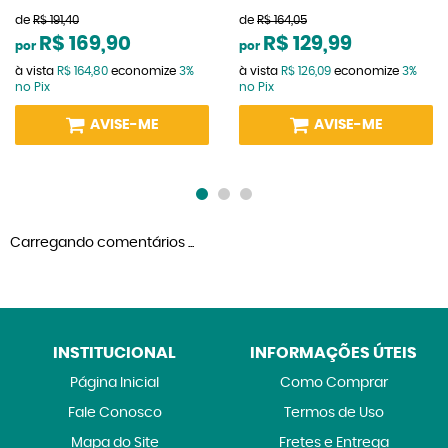
de
R$ 191,40
de
R$ 164,05
R$ 169,90
R$ 129,99
por
por
à vista
R$ 164,80
economize
3%
à vista
R$ 126,09
economize
3%
no Pix
no Pix
AVISE-ME
AVISE-ME
Carregando comentários ...
INSTITUCIONAL
INFORMAÇÕES ÚTEIS
Página Inicial
Como Comprar
Fale Conosco
Termos de Uso
Mapa do Site
Fretes e Entrega