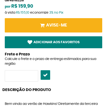
de
R$ 182,28
R$ 159,90
por
à vista
R$ 155,10
economize
3%
no Pix
AVISE-ME
ADICIONAR AOS FAVORITOS
Frete e Prazo
Calcule o frete e o prazo de entrega estimados para sua
região:
DESCRIÇÃO DO PRODUTO
Bem vindo ao verão de Hawkins! Diretamente da terceira