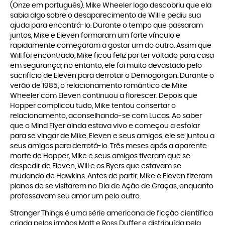
(Onze em português). Mike Wheeler logo descobriu que ela
sabia algo sobre o desaparecimento de Will e pediu sua
ajuda para encontrá-lo. Durante o tempo que passaram
juntos, Mike e Eleven formaram um forte vínculo e
rapidamente começaram a gostar um do outro. Assim que
Will foi encontrado, Mike ficou feliz por ter voltado para casa
em segurança; no entanto, ele foi muito devastado pelo
sacrifício de Eleven para derrotar o Demogorgon. Durante o
verão de 1985, o relacionamento romântico de Mike
Wheeler com Eleven continuou a florescer. Depois que
Hopper complicou tudo, Mike tentou consertar o
relacionamento, aconselhando-se com Lucas. Ao saber
que o Mind Flyer ainda estava vivo e começou a esfolar
para se vingar de Mike, Eleven e seus amigos, ele se juntou a
seus amigos para derrotá-lo. Três meses após a aparente
morte de Hopper, Mike e seus amigos tiveram que se
despedir de Eleven, Will e os Byers que estavam se
mudando de Hawkins. Antes de partir, Mike e Eleven fizeram
planos de se visitarem no Dia de Ação de Graças, enquanto
professavam seu amor um pelo outro.
Stranger Things é uma série americana de ficção científica
criada pelos irmãos Matt e Ross Duffer e distribuída pela