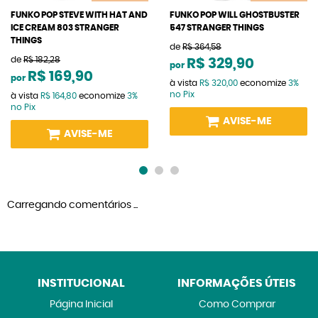
FUNKO POP STEVE WITH HAT AND
FUNKO POP WILL GHOSTBUSTER
ICE CREAM 803 STRANGER
547 STRANGER THINGS
THINGS
de
R$ 364,58
de
R$ 182,28
R$ 329,90
por
R$ 169,90
por
à vista
R$ 320,00
economize
3%
no Pix
à vista
R$ 164,80
economize
3%
no Pix
AVISE-ME
AVISE-ME
Carregando comentários ...
INSTITUCIONAL
INFORMAÇÕES ÚTEIS
Página Inicial
Como Comprar