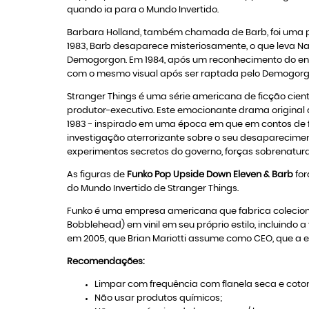
quando ia para o Mundo Invertido.
Barbara Holland, também chamada de Barb, foi uma pe
1983, Barb desaparece misteriosamente, o que leva Na
Demogorgon. Em 1984, após um reconhecimento do env
com o mesmo visual após ser raptada pelo Demogorgo
Stranger Things é uma série americana de ficção científ
produtor-executivo. Este emocionante drama original 
1983 - inspirado em uma época em que em contos de fic
investigação aterrorizante sobre o seu desaparecimen
experimentos secretos do governo, forças sobrenatur
As figuras de
Funko Pop Upside Down Eleven & Barb
for
do Mundo Invertido de Stranger Things.
Funko é uma empresa americana que fabrica colecion
Bobblehead) em vinil em seu próprio estilo, incluindo a
em 2005, que Brian Mariotti assume como CEO, que a e
Recomendações:
Limpar com frequência com flanela seca e coton
Não usar produtos químicos;