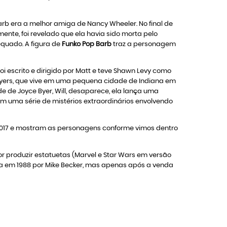
b era a melhor amiga de Nancy Wheeler. No final de
nte, foi revelado que ela havia sido morta pelo
quado. A figura de
Funko Pop Barb
traz a personagem
Foi escrito e dirigido por Matt e teve Shawn Levy como
 Byers, que vive em uma pequena cidade de Indiana em
e de Joyce Byer, Will, desaparece, ela lança uma
m uma série de mistérios extraordinários envolvendo
017 e mostram as personagens conforme vimos dentro
 produzir estatuetas (Marvel e Star Wars em versão
da em 1988 por Mike Becker, mas apenas após a venda