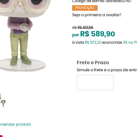
Código de Barras:
0889698137157
PROMOÇÃO
Seja o primeira a avaliar!
de
R$ 601,58
R$ 589,90
por
à vista
R$ 572,20
economize
3%
no P
Frete e Prazo
Simule o frete e o prazo de en
omendar produto