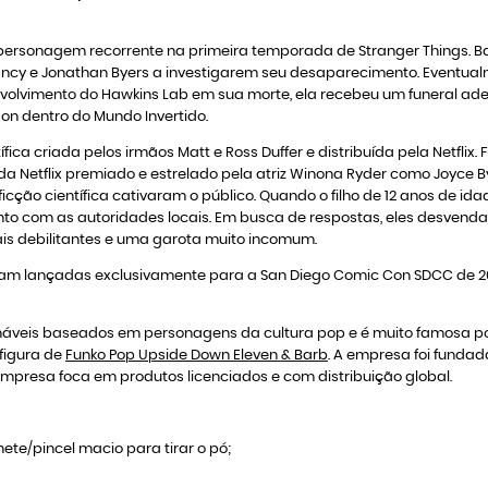
rsonagem recorrente na primeira temporada de Stranger Things. Bar
ncy e Jonathan Byers a investigarem seu desaparecimento. Eventualme
olvimento do Hawkins Lab em sua morte, ela recebeu um funeral ade
n dentro do Mundo Invertido.
ica criada pelos irmãos Matt e Ross Duffer e distribuída pela Netflix. 
da Netflix premiado e estrelado pela atriz Winona Ryder como Joyce
ção científica cativaram o público. Quando o filho de 12 anos de idad
to com as autoridades locais. Em busca de respostas, eles desvenda
ais debilitantes e uma garota muito incomum.
am lançadas exclusivamente para a San Diego Comic Con SDCC de 2
áveis baseados em personagens da cultura pop e é muito famosa por
 figura de
Funko Pop Upside Down Eleven & Barb
. A empresa foi funda
mpresa foca em produtos licenciados e com distribuição global.
ete/pincel macio para tirar o pó;