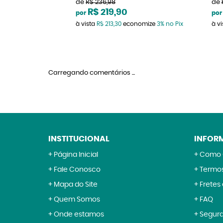
de
R$ 236,98
de
R$ 219,90
por
por
à vista
R$ 213,30
economize
3%
no Pix
à v
Carregando comentários ...
INSTITUCIONAL
INFOR
Página Inicial
Como 
Fale Conosco
Termos
Mapa do Site
Fretes
Quem Somos
FAQ
Onde estamos
Segur