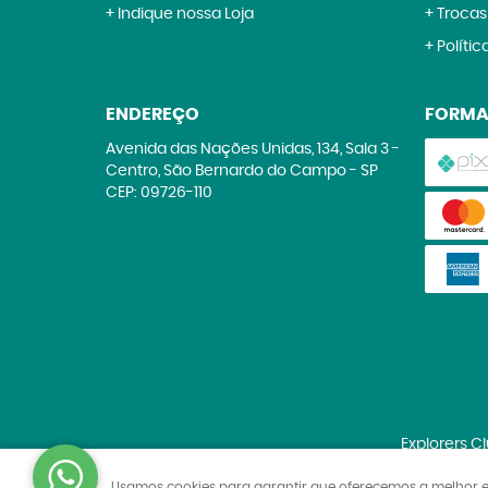
Indique nossa Loja
Trocas
Polític
ENDEREÇO
FORMA
Avenida das Nações Unidas, 134, Sala 3
-
Centro, São Bernardo do Campo
-
SP
CEP: 09726-110
Explorers C
Usamos cookies para garantir que oferecemos a melhor expe