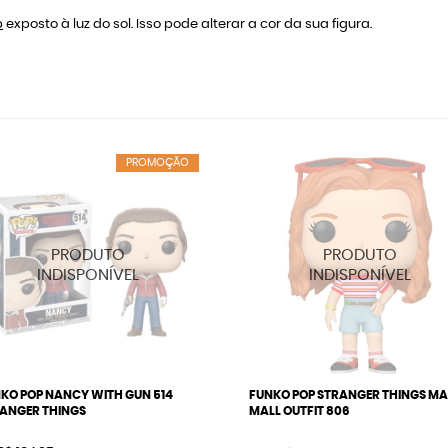
b
exposto à luz do sol. Isso pode alterar a cor da sua figura.
PROMOÇÃO
KO POP NANCY WITH GUN 514
FUNKO POP STRANGER THINGS M
ANGER THINGS
MALL OUTFIT 806