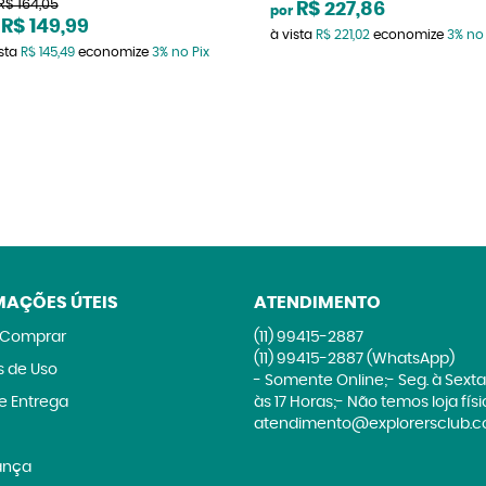
R$ 164,05
R$ 227,86
por
R$ 149,99
à vista
R$ 221,02
economize
3%
no 
ista
R$ 145,49
economize
3%
no Pix
MAÇÕES ÚTEIS
ATENDIMENTO
Comprar
(11)
99415-2887
(11)
99415-2887
(WhatsApp)
 de Uso
- Somente Online;- Seg. à Sexta
 e Entrega
às 17 Horas;- Não temos loja fís
atendimento@explorersclub.c
ança