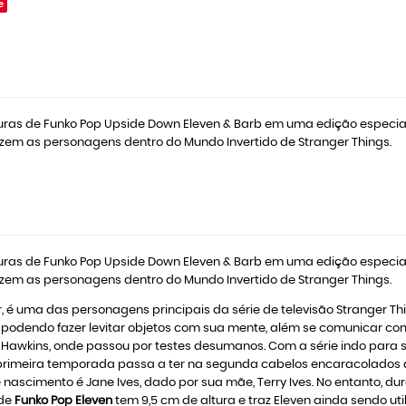
e
uras de Funko Pop Upside Down Eleven & Barb em uma edição especial
zem as personagens dentro do Mundo Invertido de Stranger Things.
uras de Funko Pop Upside Down Eleven & Barb em uma edição especial
zem as personagens dentro do Mundo Invertido de Stranger Things.
 uma das personagens principais da série de televisão Stranger Things
os, podendo fazer levitar objetos com sua mente, além se comunicar
Hawkins, onde passou por testes desumanos. Com a série indo para se
primeira temporada passa a ter na segunda cabelos encaracolados ain
ascimento é Jane Ives, dado por sua mãe, Terry Ives. No entanto, d
 de
Funko Pop Eleven
tem 9,5 cm de altura e traz Eleven ainda sendo u