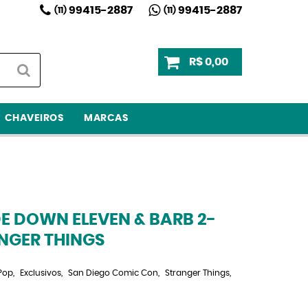
99415-2887
99415-2887
(11)
(11)
R$ 0,00
CHAVEIROS
MARCAS
E DOWN ELEVEN & BARB 2-
NGER THINGS
Pop
Exclusivos
San Diego Comic Con
Stranger Things