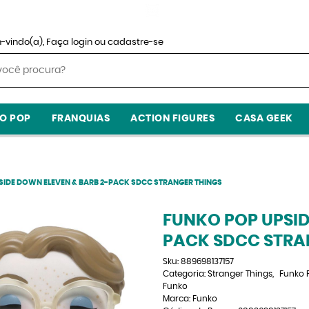
-vindo(a),
Faça login
ou
cadastre-se
O POP
FRANQUIAS
ACTION FIGURES
CASA GEEK
SIDE DOWN ELEVEN & BARB 2-PACK SDCC STRANGER THINGS
FUNKO POP UPSID
PACK SDCC STRA
Sku:
889698137157
Categoria:
Stranger Things
Funko 
Funko
Marca:
Funko