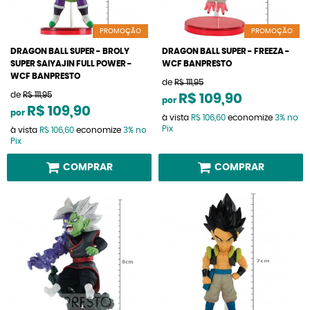
PROMOÇÃO
PROMOÇÃO
DRAGON BALL SUPER - BROLY
DRAGON BALL SUPER - FREEZA -
SUPER SAIYAJIN FULL POWER -
WCF BANPRESTO
WCF BANPRESTO
de
R$ 111,95
de
R$ 111,95
R$ 109,90
por
R$ 109,90
por
à vista
R$ 106,60
economize
3%
no
Pix
à vista
R$ 106,60
economize
3%
no
Pix
COMPRAR
COMPRAR