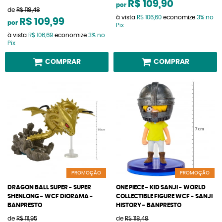
R$ 109,90
por
de
R$ 118,48
à vista
R$ 106,60
economize
3%
no
R$ 109,99
por
Pix
à vista
R$ 106,69
economize
3%
no
Pix
COMPRAR
COMPRAR
PROMOÇÃO
PROMOÇÃO
DRAGON BALL SUPER - SUPER
ONE PIECE - KID SANJI - WORLD
SHENLONG - WCF DIORAMA -
COLLECTIBLE FIGURE WCF - SANJI
BANPRESTO
HISTORY - BANPRESTO
de
R$ 111,95
de
R$ 118,48