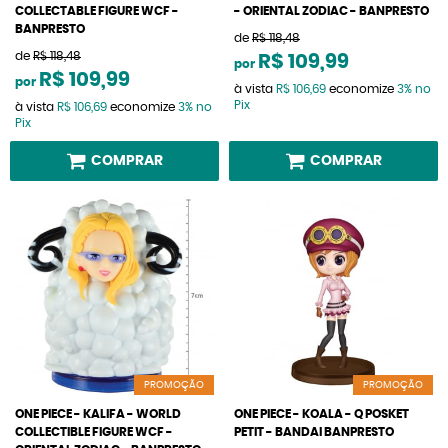
COLLECTABLE FIGURE WCF -
- ORIENTAL ZODIAC - BANPRESTO
BANPRESTO
de
R$ 118,48
de
R$ 118,48
R$ 109,99
por
R$ 109,99
por
à vista
R$ 106,69
economize
3%
no
Pix
à vista
R$ 106,69
economize
3%
no
Pix
COMPRAR
COMPRAR
PROMOÇÃO
PROMOÇÃO
ONE PIECE - KALIFA - WORLD
ONE PIECE - KOALA - Q POSKET
COLLECTIBLE FIGURE WCF -
PETIT - BANDAI BANPRESTO