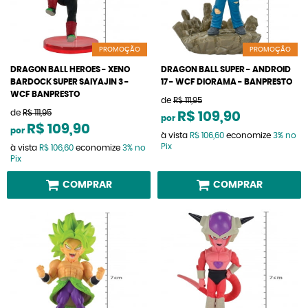
PROMOÇÃO
PROMOÇÃO
DRAGON BALL HEROES - XENO
DRAGON BALL SUPER - ANDROID
BARDOCK SUPER SAIYAJIN 3 -
17 - WCF DIORAMA - BANPRESTO
WCF BANPRESTO
de
R$ 111,95
de
R$ 111,95
R$ 109,90
por
R$ 109,90
por
à vista
R$ 106,60
economize
3%
no
Pix
à vista
R$ 106,60
economize
3%
no
Pix
COMPRAR
COMPRAR