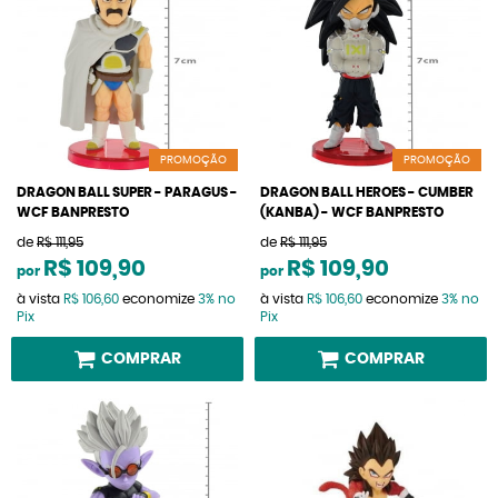
PROMOÇÃO
PROMOÇÃO
DRAGON BALL SUPER - PARAGUS -
DRAGON BALL HEROES - CUMBER
WCF BANPRESTO
(KANBA) - WCF BANPRESTO
de
R$ 111,95
de
R$ 111,95
R$ 109,90
R$ 109,90
por
por
à vista
R$ 106,60
economize
3%
no
à vista
R$ 106,60
economize
3%
no
Pix
Pix
COMPRAR
COMPRAR