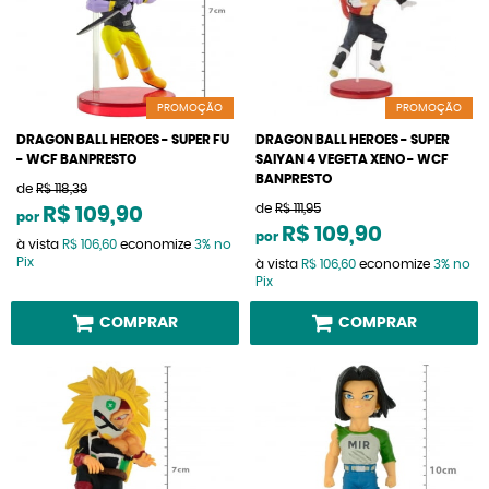
PROMOÇÃO
PROMOÇÃO
DRAGON BALL HEROES - SUPER FU
DRAGON BALL HEROES - SUPER
- WCF BANPRESTO
SAIYAN 4 VEGETA XENO - WCF
BANPRESTO
de
R$ 118,39
de
R$ 111,95
R$ 109,90
por
R$ 109,90
por
à vista
R$ 106,60
economize
3%
no
Pix
à vista
R$ 106,60
economize
3%
no
Pix
COMPRAR
COMPRAR