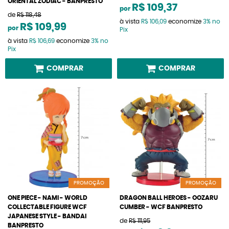
ORIENTAL ZODIAC - BANPRESTO
R$ 109,37
por
de
R$ 118,48
à vista
R$ 106,09
economize
3%
no
R$ 109,99
por
Pix
à vista
R$ 106,69
economize
3%
no
Pix
COMPRAR
COMPRAR
PROMOÇÃO
PROMOÇÃO
ONE PIECE - NAMI - WORLD
DRAGON BALL HEROES - OOZARU
COLLECTABLE FIGURE WCF
CUMBER - WCF BANPRESTO
JAPANESE STYLE - BANDAI
de
R$ 111,95
BANPRESTO