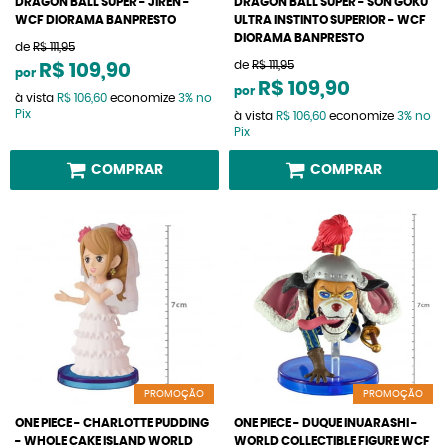
DRAGON BALL SUPER - JIREN -
DRAGON BALL SUPER - SON GOKU
WCF DIORAMA BANPRESTO
ULTRA INSTINTO SUPERIOR - WCF
DIORAMA BANPRESTO
de
R$ 111,95
de
R$ 111,95
R$ 109,90
por
R$ 109,90
por
à vista
R$ 106,60
economize
3%
no
Pix
à vista
R$ 106,60
economize
3%
no
Pix
COMPRAR
COMPRAR
PROMOÇÃO
PROMOÇÃO
ONE PIECE - CHARLOTTE PUDDING
ONE PIECE - DUQUE INUARASHI -
- WHOLE CAKE ISLAND WORLD
WORLD COLLECTIBLE FIGURE WCF