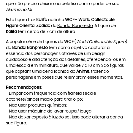
que não precisa deixar sua pele lisa com o poder de sua
Akuma no Mi
.
Esta figura traz
Kalifa
na linha
WCF - World Collectable
Figure Oriental Zodiac
da
Bandai Banpresto
. A figura de
Kalifa
tem cerca de 7 cm de altura.
A popular série de figuras da
WCF
(
World Collectable Figure
)
da
Bandai Banpresto
tem como objetivo capturar a
essência dos personagens através de um design
cuidadoso e alta atenção aos detalhes, oferecendo-os em
uma escala em miniatura, que vai de 7 a 10 cm. São figuras
que captam uma cena icônica do
Anime
, trazendo
personagens em poses que relembram esses momentos.
Recomendações:
- Limpar com frequência com flanela seca e
cotonete/pincel macio para tirar o pó;
- Não usar produtos químicos;
- Não usar máquina de lavar roupa / louça;
- Não deixar exposto à luz do sol. Isso pode alterar a cor da
sua figura.