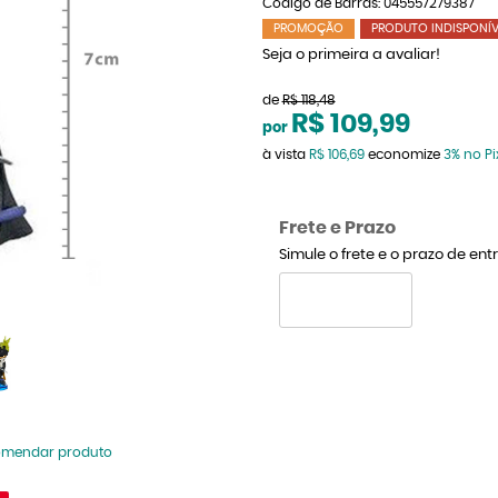
Código de Barras:
045557279387
PROMOÇÃO
PRODUTO INDISPONÍV
Seja o primeira a avaliar!
de
R$ 118,48
R$ 109,99
por
à vista
R$ 106,69
economize
3%
no Pi
Frete e Prazo
Simule o frete e o prazo de en
omendar produto