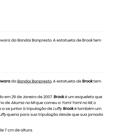
iwara da Bandai Banpresto. A estatueta de Brook tem
giwara
da
Bandai Banpresto
. A estatueta de
Brook
tem
do em 29 de Janeiro de 2007.
Brook
é um esqueleto que
rio de
Akuma no Mi
que comeu a
Yomi Yomi no Mi
, o
vo a se juntar à tripulação de
Luffy
.
Brook
é também um
uffy
queria para sua tripulação desde que sua jornada
e 7 cm de altura.