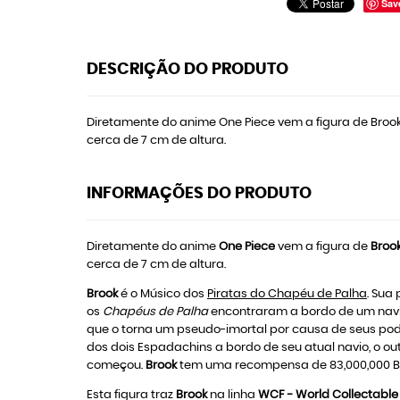
Sav
DESCRIÇÃO DO PRODUTO
Diretamente do anime One Piece vem a figura de Broo
cerca de 7 cm de altura.
INFORMAÇÕES DO PRODUTO
Diretamente do anime
One Piece
vem a figura de
Broo
cerca de 7 cm de altura.
Brook
é o Músico dos
Piratas do Chapéu de Palha
. Sua
os
Chapéus de Palha
encontraram a bordo de um nav
que o torna um pseudo-imortal por causa de seus po
dos dois Espadachins a bordo de seu atual navio, o o
começou.
Brook
tem uma recompensa de 83,000,000 Be
Esta figura traz
Brook
na linha
WCF - World Collectable