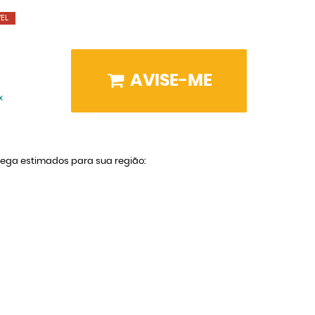
EL
AVISE-ME
x
trega estimados para sua região: