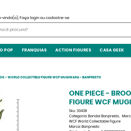
-vindo(a),
Faça login
ou
cadastre-se
O POP
FRANQUIAS
ACTION FIGURES
CASA GEEK
OOK - WORLD COLLECTIBLE FIGURE WCF MUGIWARA - BANPRESTO
ONE PIECE - BRO
FIGURE WCF MUG
Sku:
30438
Categoria:
Bandai Banpresto
Marc
WCF World Collectable Figure
Marca:
Banpresto