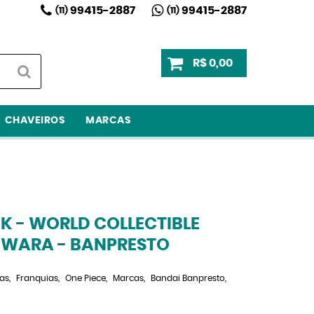
99415-2887
99415-2887
(11)
(11)
R$ 0,00
CHAVEIROS
MARCAS
OK - WORLD COLLECTIBLE
IWARA - BANPRESTO
as
Franquias
One Piece
Marcas
Bandai Banpresto