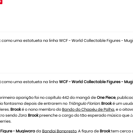
e
k como uma estatueta na linha WCF - World Collectable Figures - Mug
k
como uma estatueta na linha
WCF - World Collectable Figures - Mu
 primeira aparição foi no capítulo 442 do mangá de
One Piece
, publica
io fantasma depois de entrarem no
Triângulo Florian
.
Brook
é um usuá
deres.
Brook
é o nono membro do
Bando do Chapéu de Palha
, e o oita
utro sendo
Zoro
.
Brook
preenche o cargo do tão esperado músico que
L
rries.
 Figure - Mugiwara
da
Bandai Banpresto
. A figura de
Brook
tem cerca d