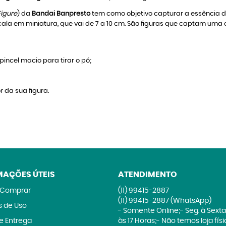
Figure
) da
Bandai Banpresto
tem como objetivo capturar a essência 
ala em miniatura, que vai de 7 a 10 cm. São figuras que captam uma
incel macio para tirar o pó;
r da sua figura.
MAÇÕES ÚTEIS
ATENDIMENTO
Comprar
(11)
99415-2887
(11)
99415-2887
(WhatsApp)
 de Uso
- Somente Online;- Seg. à Sexta
 e Entrega
às 17 Horas;- Não temos loja fís