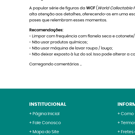
A popular série de figuras da
WCF
(
World Collectable 
alta atenção aos detalhes, oferecendo-os em uma esc
poses que relembram esses momentos.
Recomendações:
- Limpar com frequência com flanela seca e cotonete/p
- Não usar produtos químicos;
- Não usar máquina de lavar roupa / louça;
- Não deixar exposto à luz do sol. Isso pode alterar a co
Carregando comentários ...
INSTITUCIONAL
INFOR
Página Inicial
Como 
Fale Conosco
Termos
Mapa do Site
Fretes