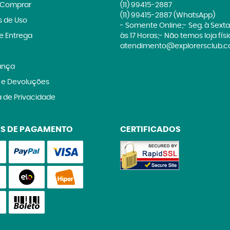
Comprar
(11)
99415-2887
(11)
99415-2887
(WhatsApp)
 de Uso
- Somente Online;- Seg. à Sexta
 e Entrega
às 17 Horas;- Não temos loja fís
atendimento@explorersclub.c
ança
 e Devoluções
a de Privacidade
S DE PAGAMENTO
CERTIFICADOS