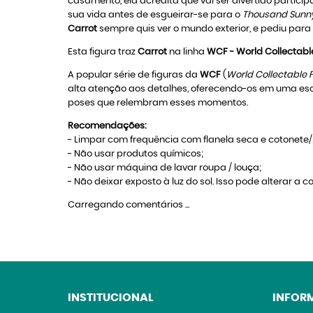
casamento, ela acredita que vai ser divertido partic
sua vida antes de esgueirar-se para o
Thousand Sunn
Carrot
sempre quis ver o mundo exterior, e pediu para
Esta figura traz
Carrot
na linha
WCF - World Collectabl
A popular série de figuras da
WCF
(
World Collectable 
alta atenção aos detalhes, oferecendo-os em uma esc
poses que relembram esses momentos.
Recomendações:
- Limpar com frequência com flanela seca e cotonete/p
- Não usar produtos químicos;
- Não usar máquina de lavar roupa / louça;
- Não deixar exposto à luz do sol. Isso pode alterar a co
Carregando comentários ...
INSTITUCIONAL
INFOR