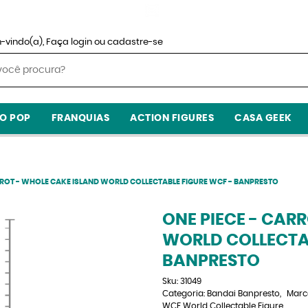
-vindo(a),
Faça login
ou
cadastre-se
O POP
FRANQUIAS
ACTION FIGURES
CASA GEEK
RROT - WHOLE CAKE ISLAND WORLD COLLECTABLE FIGURE WCF - BANPRESTO
ONE PIECE - CAR
WORLD COLLECTAB
BANPRESTO
Sku:
31049
Categoria:
Bandai Banpresto
Marc
WCF World Collectable Figure