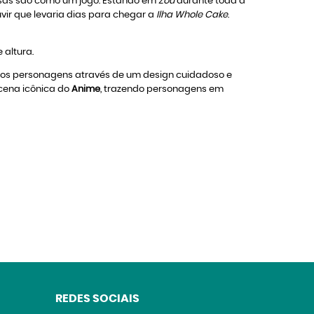
oisas são como um jogo. Estando em
Zou
durante toda a
vir que levaria dias para chegar a
Ilha Whole Cake
.
 altura.
dos personagens através de um design cuidadoso e
 cena icônica do
Anime
, trazendo personagens em
REDES SOCIAIS