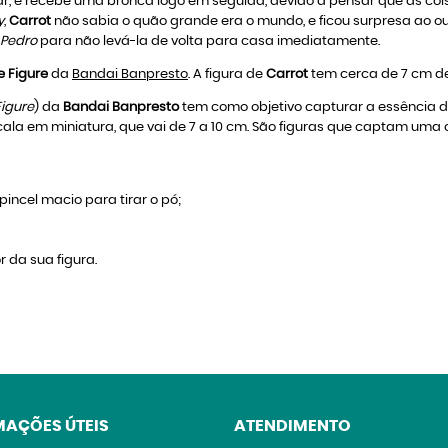
ipar, e recebe uma bronca logo em seguida, devido a pensar que as c
y
,
Carrot
não sabia o quão grande era o mundo, e ficou surpresa ao ou
Pedro
para não levá-la de volta para casa imediatamente.
e Figure
da
Bandai Banpresto
. A figura de
Carrot
tem cerca de 7 cm de
Figure
) da
Bandai Banpresto
tem como objetivo capturar a essência 
ala em miniatura, que vai de 7 a 10 cm. São figuras que captam uma
incel macio para tirar o pó;
r da sua figura.
MAÇÕES ÚTEIS
ATENDIMENTO