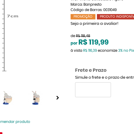
Marca:
Banpresto
Código de Barras:
0031049
PROMOÇÃO
PRODUTO INDISPONÍV
Seja o primeira a avaliar!
de
R$ 118,48
R$ 119,99
por
à vista
R$ 116,39
economize
3%
no Pix
Frete e Prazo
Simule o frete e o prazo de en
omendar produto