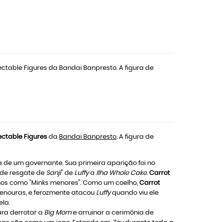
ctable Figures da Bandai Banpresto. A figura de
ectable Figures
da
Bandai Banpresto
. A figura de
 de um governante. Sua primeira aparição foi no
de resgate de
Sanji
" de
Luffy
a
Ilha Whole Cake
.
Carrot
nos como "Minks menores". Como um coelho,
Carrot
cenouras, e ferozmente atacou
Luffy
quando viu ele
la.
ra derrotar a
Big Mom
e arruinar a cerimônia de