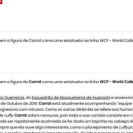
e
em a figura de Carrot como uma estatueta na linha WCF - World Colle
em a figura de
Carrot
como uma estatueta na linha
WCF - World Coll
is Guerreiros
, do
Esquadrão de Mosqueteiros de Inuarashi
e assessora
 de Outubro de 2015.
Carrot
está atualmente acompanhando "equipe 
agressiva com intrusos. Como os outros
Minks
ela se refere aos huma
de
Luffy
.
Carrot
adora cenouras, pois toda a sua comida consiste em 
de ser rapidamente acalmada se for dado um tapinha na cabeça de
empre que ela ouve algo interessante, como o planejamento de
Luffy
pa