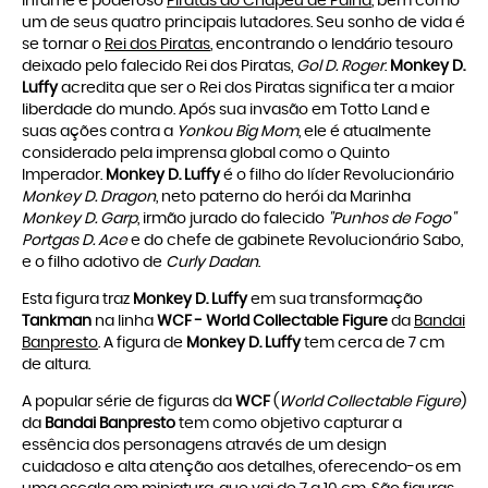
infame e poderoso
Piratas do Chapéu de Palha
, bem como
um de seus quatro principais lutadores. Seu sonho de vida é
se tornar o
Rei dos Piratas
, encontrando o lendário tesouro
deixado pelo falecido Rei dos Piratas,
Gol D. Roger
.
Monkey D.
Luffy
acredita que ser o Rei dos Piratas significa ter a maior
liberdade do mundo. Após sua invasão em Totto Land e
suas ações contra a
Yonkou Big Mom
, ele é atualmente
considerado pela imprensa global como o Quinto
Imperador.
Monkey D. Luffy
é o filho do líder Revolucionário
Monkey D. Dragon
, neto paterno do herói da Marinha
Monkey D. Garp
, irmão jurado do falecido
"Punhos de Fogo"
Portgas D. Ace
e do chefe de gabinete Revolucionário Sabo,
e o filho adotivo de
Curly Dadan
.
Esta figura traz
Monkey D. Luffy
em sua transformação
Tankman
na linha
WCF - World Collectable Figure
da
Bandai
Banpresto
. A figura de
Monkey D. Luffy
tem cerca de 7 cm
de altura.
A popular série de figuras da
WCF
(
World Collectable Figure
)
da
Bandai Banpresto
tem como objetivo capturar a
essência dos personagens através de um design
cuidadoso e alta atenção aos detalhes, oferecendo-os em