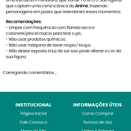
uma escala em miniatura, que vai de 7 a 10 cm. São figuras
que captam uma cena icônica do
Anime
, trazendo
personagens em poses que relembram esses momentos.
Recomendações:
- Limpar com frequência com flanela seca e
cotonete/pincel macio para tirar o pó;
- Não usar produtos químicos;
- Não usar máquina de lavar roupa / louça;
- Não deixar exposto à luz do sol. Isso pode alterar a cor da
sua figura.
Carregando comentários ...
INSTITUCIONAL
INFORMAÇÕES ÚTEIS
Página Inicial
Como Comprar
Fale Conosco
Termos de Uso