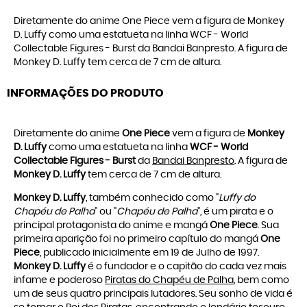
Diretamente do anime One Piece vem a figura de Monkey
D. Luffy como uma estatueta na linha WCF - World
Collectable Figures - Burst da Bandai Banpresto. A figura de
Monkey D. Luffy tem cerca de 7 cm de altura.
INFORMAÇÕES DO PRODUTO
Diretamente do anime
One Piece
vem a figura de
Monkey
D. Luffy
como uma estatueta na linha
WCF - World
Collectable Figures - Burst
da
Bandai Banpresto
. A figura de
Monkey D. Luffy
tem cerca de 7 cm de altura.
Monkey D. Luffy
, também conhecido como "
Luffy do
Chapéu de Palha
" ou "
Chapéu de Palha
", é um pirata e o
principal protagonista do anime e mangá
One Piece
. Sua
primeira aparição foi no primeiro capítulo do mangá
One
Piece
, publicado inicialmente em 19 de Julho de 1997.
Monkey D. Luffy
é o fundador e o capitão do cada vez mais
infame e poderoso
Piratas do Chapéu de Palha
, bem como
um de seus quatro principais lutadores. Seu sonho de vida é