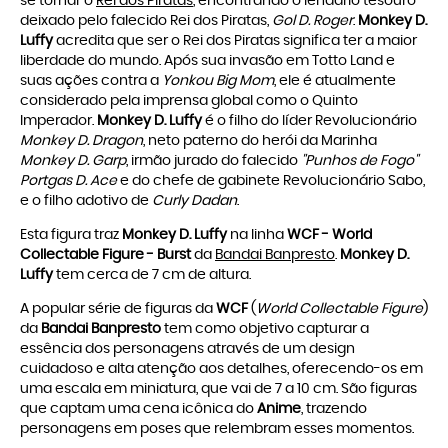
se tornar o
Rei dos Piratas
, encontrando o lendário tesouro
deixado pelo falecido Rei dos Piratas,
Gol D. Roger
.
Monkey D.
Luffy
acredita que ser o Rei dos Piratas significa ter a maior
liberdade do mundo. Após sua invasão em Totto Land e
suas ações contra a
Yonkou Big Mom
, ele é atualmente
considerado pela imprensa global como o Quinto
Imperador.
Monkey D. Luffy
é o filho do líder Revolucionário
Monkey D. Dragon
, neto paterno do herói da Marinha
Monkey D. Garp
, irmão jurado do falecido
"Punhos de Fogo"
Portgas D. Ace
e do chefe de gabinete Revolucionário Sabo,
e o filho adotivo de
Curly Dadan
.
Esta figura traz
Monkey D. Luffy
na linha
WCF - World
Collectable Figure
- Burst
da
Bandai Banpresto
.
Monkey D.
Luffy
tem cerca de 7 cm de altura.
A popular série de figuras da
WCF
(
World Collectable Figure
)
da
Bandai Banpresto
tem como objetivo capturar a
essência dos personagens através de um design
cuidadoso e alta atenção aos detalhes, oferecendo-os em
uma escala em miniatura, que vai de 7 a 10 cm. São figuras
que captam uma cena icônica do
Anime
, trazendo
personagens em poses que relembram esses momentos.