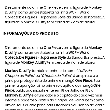
Diretamente do anime One Piece vem a figura de Monkey
D. Luffy, como uma estatueta na linha WCF - World
Collectable Figures - Japanese Style da Bandai Banpresto. A
figura de Monkey D. Luffy tem cerca de 7 cm de altura.
INFORMAÇÕES DO PRODUTO
Diretamente do anime
One Piece
vem a figura de
Monkey
D. Luffy
,
como uma estatueta na linha
WCF - World
Collectable Figures - Japanese Style
da
Bandai Banpresto
. A
figura de
Monkey D. Luffy
tem cerca de 7 cm de altura.
Monkey D. Luffy
, também conhecido como "
Luffy do
Chapéu de Palha
" ou "
Chapéu de Palha
", é um pirata e o
principal protagonista do anime e mangá
One Piece
. Sua
primeira aparição foi no primeiro capítulo do mangá
One
Piece
, publicado inicialmente em 19 de Julho de 1997.
Monkey D. Luffy
é o fundador e o capitão do cada vez mais
infame e poderoso
Piratas do Chapéu de Palha
, bem como
um de seus quatro principais lutadores. Seu sonho de vida é