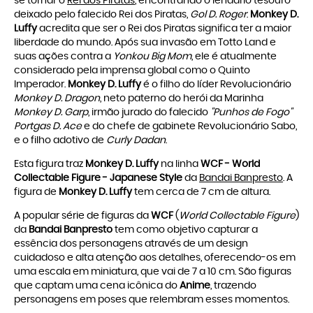
se tornar o
Rei dos Piratas
, encontrando o lendário tesouro
deixado pelo falecido Rei dos Piratas,
Gol D. Roger
.
Monkey D.
Luffy
acredita que ser o Rei dos Piratas significa ter a maior
liberdade do mundo. Após sua invasão em Totto Land e
suas ações contra a
Yonkou Big Mom
, ele é atualmente
considerado pela imprensa global como o Quinto
Imperador.
Monkey D. Luffy
é o filho do líder Revolucionário
Monkey D. Dragon
, neto paterno do herói da Marinha
Monkey D. Garp
, irmão jurado do falecido
"Punhos de Fogo"
Portgas D. Ace
e do chefe de gabinete Revolucionário Sabo,
e o filho adotivo de
Curly Dadan
.
Esta figura traz
Monkey D. Luffy
na linha
WCF - World
Collectable Figure
- Japanese Style
da
Bandai Banpresto
. A
figura de
Monkey D. Luffy
tem cerca de 7 cm de altura.
A popular série de figuras da
WCF
(
World Collectable Figure
)
da
Bandai Banpresto
tem como objetivo capturar a
essência dos personagens através de um design
cuidadoso e alta atenção aos detalhes, oferecendo-os em
uma escala em miniatura, que vai de 7 a 10 cm. São figuras
que captam uma cena icônica do
Anime
, trazendo
personagens em poses que relembram esses momentos.