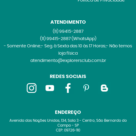
Política de Privacidade
ATENDIMENTO
(11)
99415-2887
(11)
99415-2887
(WhatsApp)
- Somente Online;- Seg. à Sexta das 10 às 17 Horas;- Não temos
loja física
atendimento@explorersclub.com.br
REDES SOCIAIS
ENDEREÇO
Avenida das Nações Unidas, 134, Sala 3
-
Centro, São Bernardo do
Campo
-
SP
CEP: 09726-110