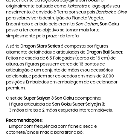
descendente da raça dos
Saiyajins
.
Son Goku
foi
originalmente batizado como
Kakarotto
e logo após seu
nascimento, é enviado à Terra por seus pais
Bardock
e
Gine
para sobreviver à destruição do Planeta Vegeta.
Encontrado e criado pelo eremita
Son Gohan
,
Son Goku
passa a ter como objetivo se tornar mais forte,
simplesmente pelo prazer da tarefa.
A série
Dragon Stars
Series
é composta por figuras
altamente detalhadas e articuladas de
Dragon Ball Super
.
Feitos na escala de 6,5 Polegadas (cerca de 16 cm) de
altura, as figuras possuem cerca de 16 pontos de
articulação e um conjunto de mãos e/ou acessórios
adicionais, e podem ser colocados em mais de 9.000
posições. Embalados em embalagem de colecionador
premium.
O set de
Super Saiyan 3 Son Goku
acompanha:
- 1 figura articulada de
Son Goku Super Saiyajin 3
;
- 3 mãos direita e 2 mãos esquerda intercambiáveis.
Recomendações:
- Limpar com frequência com flanela seca e
cotonete/pincel macio para tirar o pó;