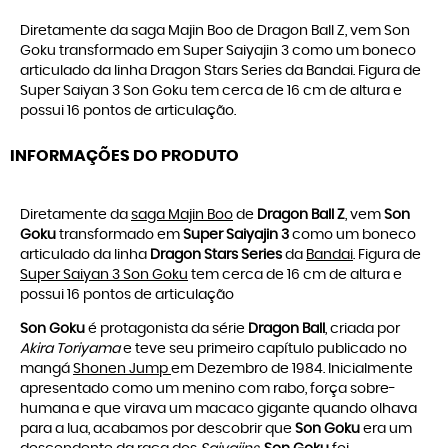
Diretamente da saga Majin Boo de Dragon Ball Z, vem Son
Goku transformado em Super Saiyajin 3 como um boneco
articulado da linha Dragon Stars Series da Bandai. Figura de
Super Saiyan 3 Son Goku tem cerca de 16 cm de altura e
possui 16 pontos de articulação.
INFORMAÇÕES DO PRODUTO
Diretamente da
saga Majin Boo
de
Dragon Ball Z
, vem
Son
Goku
transformado em
Super Saiyajin 3
como um boneco
articulado da linha
Dragon Stars Series
da
Bandai
. Figura de
Super Saiyan 3 Son Goku
tem cerca de 16 cm de altura e
possui 16 pontos de articulação
Son Goku
é protagonista da série
Dragon Ball
, criada por
Akira Toriyama
e teve seu primeiro capítulo publicado no
mangá
Shonen Jump
em Dezembro de 1984. Inicialmente
apresentado como um menino com rabo, força sobre-
humana e que virava um macaco gigante quando olhava
para a lua, acabamos por descobrir que
Son Goku
era um