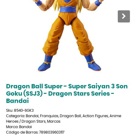
Dragon Ball Super - Super Saiyan 3 Son
Goku (SSJ3) - Dragon Stars Series -
Bandai
Sku:
8540-6GK3
Categoria:
Bandai
,
Franquias
,
Dragon Ball
,
Action Figures
,
Anime
Heroes / Dragon Stars
,
Marcas
Marca:
Bandai
Código de Barras:
7898039603117