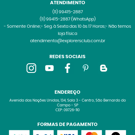
ATENDIMENTO
(11)
99415-2887
(11)
99415-2887
(WhatsApp)
- Somente Online;- Seg. à Sexta das 10 às 17 Horas;- Não temos
loja física
atendimento@explorersclub.com.br
REDES SOCIAIS
ENDEREÇO
Avenida das Nações Unidas, 134, Sala 3
-
Centro, São Bernardo do
Campo
-
SP
CEP: 09726-110
FORMAS DE PAGAMENTO