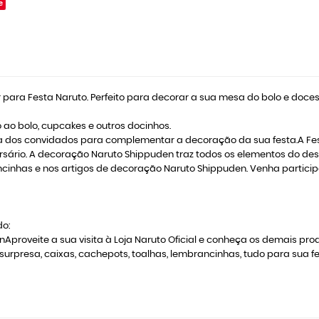
e
para Festa Naruto. Perfeito para decorar a sua mesa do bolo e doce
o ao bolo, cupcakes e outros docinhos.
 dos convidados para complementar a decoração da sua festa.A Fest
ersário. A decoração Naruto Shippuden traz todos os elementos do d
nhas e nos artigos de decoração Naruto Shippuden. Venha participa
do:
oveite a sua visita à Loja Naruto Oficial e conheça os demais prod
 surpresa, caixas, cachepots, toalhas, lembrancinhas, tudo para sua 