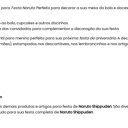
r
para
Festa Naruto
. Perfeito para decorar a sua mesa do bolo e doc
o ao bolo, cupcakes e outros docinhos.
a dos convidados para complementar a decoração da sua festa.
ntil para menino perfeita para sua próxima
festa de aniversário
. A d
mães), estampados nos descartáveis, nas lembrancinhas e nos arti
n
s demais produtos e artigos para festa de
Naruto Shippuden
. São di
 tudo para sua festa completa de
Naruto Shippuden
.