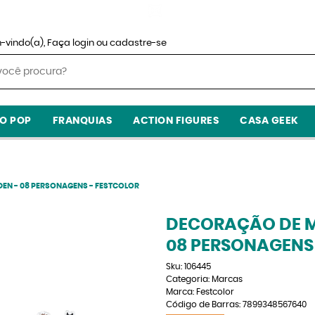
-vindo(a),
Faça login
ou
cadastre-se
O POP
FRANQUIAS
ACTION FIGURES
CASA GEEK
EN - 08 PERSONAGENS - FESTCOLOR
DECORAÇÃO DE M
08 PERSONAGENS
Sku:
106445
Categoria:
Marcas
Marca:
Festcolor
Código de Barras:
7899348567640