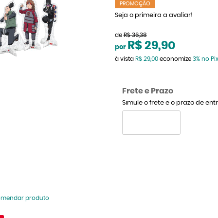
PROMOÇÃO
Seja o primeira a avaliar!
de
R$ 36,38
R$ 29,90
por
à vista
R$ 29,00
economize
3%
no Pi
Frete e Prazo
Simule o frete e o prazo de en
omendar produto