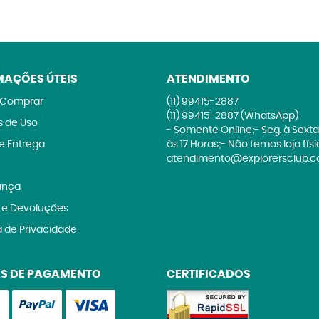
MAÇÕES ÚTEIS
ATENDIMENTO
Comprar
(11)
99415-2887
(11)
99415-2887
(WhatsApp)
 de Uso
- Somente Online;- Seg. à Sexta
 e Entrega
às 17 Horas;- Não temos loja fís
atendimento@explorersclub.c
ança
 e Devoluções
a de Privacidade
S DE PAGAMENTO
CERTIFICADOS