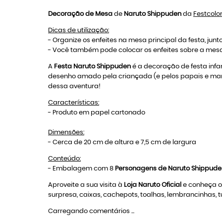
Decoração de Mesa
de
Naruto Shippuden
da
Festcolo
Dicas de utilização:
- Organize os enfeites na mesa principal da festa, junt
- Você também pode colocar os enfeites sobre a mes
A
Festa Naruto Shippuden
é a decoração de festa infa
desenho amado pela criançada (e pelos papais e ma
dessa aventura!
Características:
- Produto em papel cartonado
Dimensões:
- Cerca de 20 cm de altura e 7,5 cm de largura
Conteúdo:
- Embalagem com 8
Personagens de
Naruto Shippude
Aproveite a sua visita à
Loja Naruto Oficial
e conheça o
surpresa, caixas, cachepots, toalhas, lembrancinhas,
Carregando comentários ...