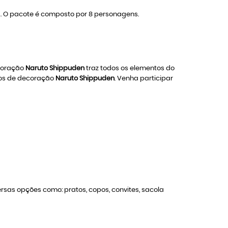
es. O pacote é composto por 8 personagens.
ecoração
Naruto Shippuden
traz todos os elementos do
gos de decoração
Naruto Shippuden
. Venha participar
versas opções como: pratos, copos, convites, sacola