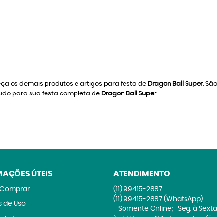
ça os demais produtos e artigos para festa de
Dragon Ball Super
. Sã
 tudo para sua festa completa de
Dragon Ball Super
.
MAÇÕES ÚTEIS
ATENDIMENTO
Comprar
(11)
99415-2887
(11)
99415-2887
(WhatsApp)
 de Uso
- Somente Online;- Seg. à Sexta