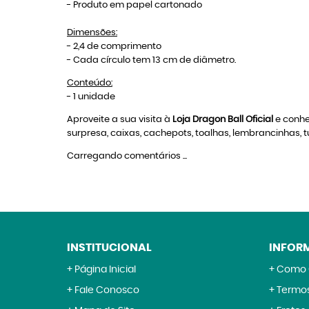
- Produto em papel cartonado
Dimensões:
- 2,4 de comprimento
- Cada círculo tem 13 cm de diâmetro.
Conteúdo:
- 1 unidade
Aproveite a sua visita à
Loja Dragon Ball Oficial
e conhe
surpresa, caixas, cachepots, toalhas, lembrancinhas,
Carregando comentários ...
INSTITUCIONAL
INFOR
Página Inicial
Como 
Fale Conosco
Termos