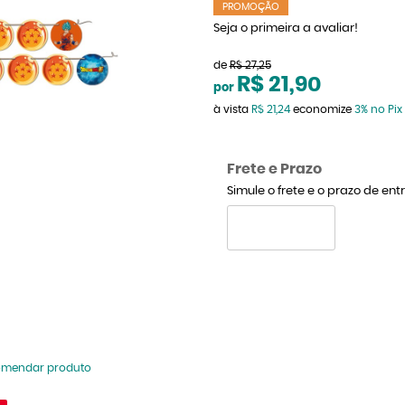
PROMOÇÃO
Seja o primeira a avaliar!
de
R$ 27,25
R$ 21,90
por
à vista
R$ 21,24
economize
3%
no Pix
Frete e Prazo
Simule o frete e o prazo de en
omendar produto