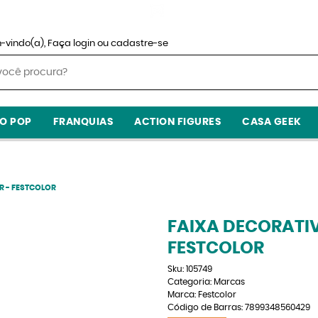
-vindo(a),
Faça login
ou
cadastre-se
O POP
FRANQUIAS
ACTION FIGURES
CASA GEEK
R - FESTCOLOR
FAIXA DECORATIV
FESTCOLOR
Sku:
105749
Categoria:
Marcas
Marca:
Festcolor
Código de Barras:
7899348560429