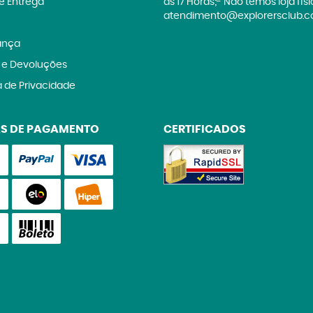
 e Entrega
às 17 Horas;- Não temos loja fís
atendimento@explorersclub.c
ança
 e Devoluções
a de Privacidade
S DE PAGAMENTO
CERTIFICADOS