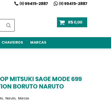
99415-2887
99415-2887
(11)
(11)
R$ 0,00
CHAVEIROS
MARCAS
OP MITSUKI SAGE MODE 699
ITION BORUTO NARUTO
to
Naruto
Marcas