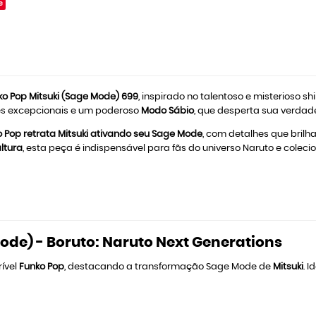
e
ko Pop Mitsuki (Sage Mode) 699
, inspirado no talentoso e misterioso sh
es excepcionais e um poderoso
Modo Sábio
, que desperta sua verdade
 Pop retrata Mitsuki ativando seu Sage Mode
, com detalhes que bril
ltura
, esta peça é indispensável para fãs do universo Naruto e coleci
ode) - Boruto: Naruto Next Generations
rível
Funko Pop
, destacando a transformação Sage Mode de
Mitsuki
. 