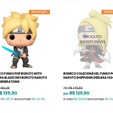
PROMOÇÃO
PROM
O FUNKO POP BORUTO WITH
BONECO COLECIONÁVEL FUNKO P
A BLADE 1383 BORUTO NARUTO
NARUTO SHIPPUDEN DEIDARA 143
GENERATIONS
 182,28
de
R$ 145,83
$ 139,90
R$ 129,90
por
a
R$ 135,70
economize
3%
no Pix
à vista
R$ 126,00
economize
3%
no