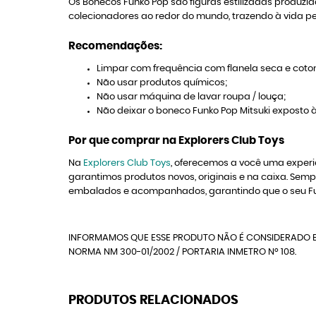
Os Bonecos Funko Pop são figuras estilizadas produz
colecionadores ao redor do mundo, trazendo à vida per
Recomendações:
Limpar com frequência com flanela seca e coton
Não usar produtos químicos;
Não usar máquina de lavar roupa / louça;
Não deixar o boneco Funko Pop Mitsuki
exposto à 
Por que comprar na Explorers Club Toys
Na
Explorers Club Toys
, oferecemos a você uma experi
garantimos produtos novos, originais e na caixa. Se
embalados e acompanhados, garantindo que o seu Funk
INFORMAMOS QUE ESSE PRODUTO NÃO É CONSIDERADO B
NORMA NM 300-01/2002 / PORTARIA INMETRO Nº 108.
PRODUTOS RELACIONADOS