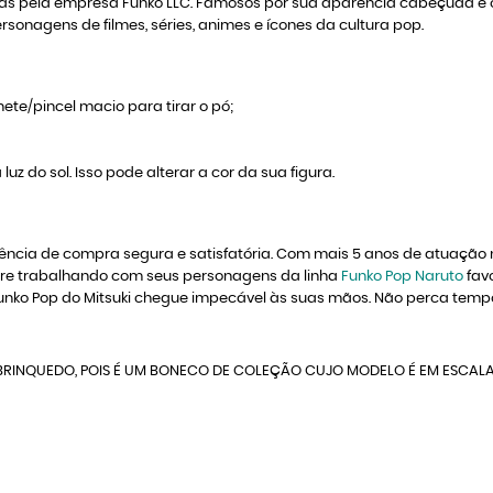
idas pela empresa Funko LLC. Famosos por sua aparência cabeçuda e 
sonagens de filmes, séries, animes e ícones da cultura pop.
ete/pincel macio para tirar o pó;
luz do sol. Isso pode alterar a cor da sua figura.
ência de compra segura e satisfatória. Com mais 5 anos de atuação n
mpre trabalhando com seus personagens da linha
Funko Pop Naruto
fav
o Pop do Mitsuki chegue impecável às suas mãos. Não perca tempo, 
RINQUEDO, POIS É UM BONECO DE COLEÇÃO CUJO MODELO É EM ESCAL