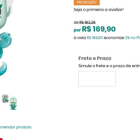
PROMOÇÃO
Seja o primeira a avaliar!
de
R$ 182,28
R$ 169,90
por
à vista
R$ 164,80
economize
3%
no Pi
Frete e Prazo
Simule o frete e o prazo de en
omendar produto