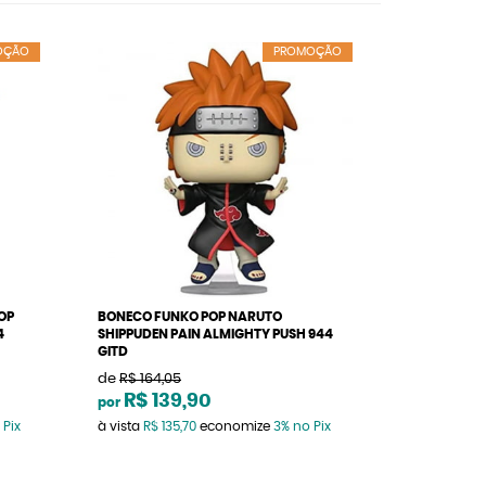
OÇÃO
PROMOÇÃO
OP
BONECO FUNKO POP NARUTO
4
SHIPPUDEN PAIN ALMIGHTY PUSH 944
GITD
de
R$ 164,05
R$ 139,90
por
 Pix
à vista
R$ 135,70
economize
3%
no Pix