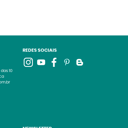
REDES SOCIAIS
 das 10
ica
om.br