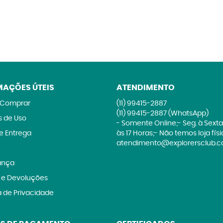
MAÇÕES ÚTEIS
ATENDIMENTO
Comprar
(11)
99415-2887
(11)
99415-2887
(WhatsApp)
 de Uso
- Somente Online;- Seg. à Sexta
 e Entrega
às 17 Horas;- Não temos loja fís
atendimento@explorersclub.c
ança
 e Devoluções
a de Privacidade