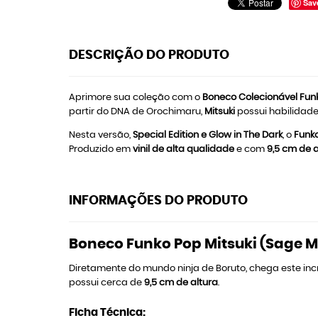
Sav
DESCRIÇÃO DO PRODUTO
Aprimore sua coleção com o
Boneco Colecionável
Fun
partir do DNA de Orochimaru,
Mitsuki
possui habilidad
Nesta versão,
Special Edition e Glow in The Dark
, o
Funko
Produzido em
vinil de alta qualidade
e com
9,5 cm de a
INFORMAÇÕES DO PRODUTO
Boneco Funko Pop Mitsuki (Sage M
Diretamente do mundo ninja de Boruto, chega este inc
possui cerca de
9,5 cm de altura
.
Ficha Técnica: