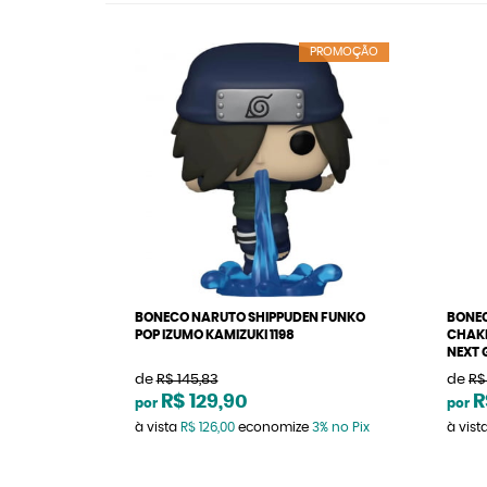
PROMOÇÃO
BONECO NARUTO SHIPPUDEN FUNKO
BONEC
POP IZUMO KAMIZUKI 1198
CHAKR
NEXT 
de
R$ 145,83
de
R$
R$ 129,90
R
por
por
à vista
R$ 126,00
economize
3%
no Pix
à vist