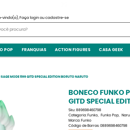
-vindo(a),
Faça login
ou
cadastre-se
O POP
FRANQUIAS
ACTION FIGURES
CASA GEEK
SAGE MODE 699 GITD SPECIAL EDITION BORUTO NARUTO
BONECO FUNKO P
GITD SPECIAL ED
Sku:
889698460798
Categoria:
Funko
Funko Pop
Naru
Marca:
Funko
Código de Barras:
0889698460798