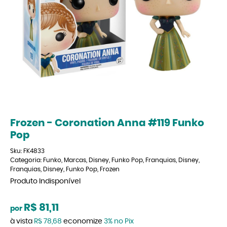
Frozen - Coronation Anna #119 Funko
Pop
Sku:
FK4833
Categoria:
Funko
,
Marcas
,
Disney
,
Funko Pop
,
Franquias
,
Disney
,
Franquias
,
Disney
,
Funko Pop
,
Frozen
Produto Indisponível
R$ 81,11
por
à vista
R$ 78,68
economize
3%
no Pix