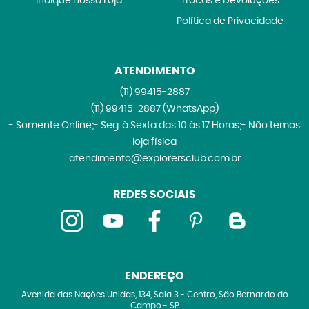
Indique nossa Loja
Trocas e Devoluções
Política de Privacidade
ATENDIMENTO
(11)
99415-2887
(11)
99415-2887
(WhatsApp)
- Somente Online;- Seg. à Sexta das 10 às 17 Horas;- Não temos
loja física
atendimento@explorersclub.com.br
REDES SOCIAIS
ENDEREÇO
Avenida das Nações Unidas, 134, Sala 3
-
Centro, São Bernardo do
Campo
-
SP