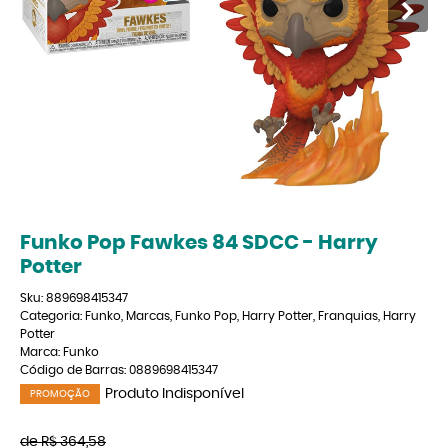
Funko Pop Fawkes 84 SDCC - Harry
Potter
Sku:
889698415347
Categoria:
Funko
,
Marcas
,
Funko Pop
,
Harry Potter
,
Franquias
,
Harry
Potter
Marca:
Funko
Código de Barras:
0889698415347
Produto Indisponível
PROMOÇÃO
de
R$ 364,58