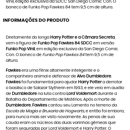
Vinil, edição exclusiva da SDCC San Diego Comic Con. O
boneco de Funko Pop Fawkes 84 tem 9,5 cm de altura.
INFORMAÇÕES DO PRODUTO
Diretamente do longa
Harry Potter e a Câmara Secreta
,
vem a figura de
Funko Pop Fawkes 84 SDCC
em versão
Funko Pop Vinil
, em edição exclusiva da San Diego Comic
Con. O boneco de
Funko Pop Fawkes 84
tem 9,5 cm de
altura.
Fawkes
era uma fênix altamente inteligente e o
companheiro animal e defensor de
Alvo Dumbledore
.
Fawkes
foi fundamental para ajudar
Harry Potter
a derrotar
o basilisco de Salazar Slytherin em 1993, e ele veio em auxílio
de
Dumbledore
na luta contra
Lord Voldemort
durante a
Batalha do Departamento de Mistérios. Após a morte de
Dumbledore
,
Fawkes
cantou seu Lamento no terreno da
Escola de Magia e Bruxaria de Hogwarts
, e então foi embora,
para nunca mais ser visto novamente. As penas de sua
cauda eram os núcleos das duas varinhas gêmeas que
foram seguradas por Lord Voldemort e Harry Potter. O