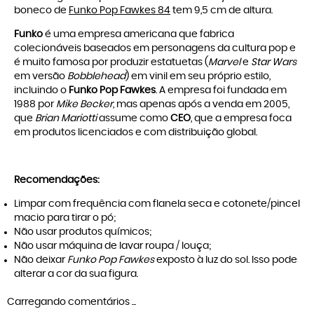
boneco de
Funko Pop Fawkes 84
tem 9,5 cm de altura.
Funko
é uma empresa americana que fabrica
colecionáveis baseados em personagens da cultura pop e
é muito famosa por produzir estatuetas (
Marvel
e
Star Wars
em versão
Bobblehead
) em vinil em seu próprio estilo,
incluindo o
Funko Pop Fawkes
. A empresa foi fundada em
1988 por
Mike Becker
, mas apenas após a venda em 2005,
que
Brian Mariotti
assume como
CEO
, que a empresa foca
em produtos licenciados e com distribuição global.
Recomendações:
Limpar com frequência com flanela seca e cotonete/pincel
macio para tirar o pó;
Não usar produtos químicos;
Não usar máquina de lavar roupa / louça;
Não deixar
Funko Pop Fawkes
exposto à luz do sol. Isso pode
alterar a cor da sua figura.
Carregando comentários ...