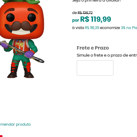
Seja o primeira a avaliar!
de
R$ 136,72
R$ 119,99
por
à vista
R$ 116,39
economize
3%
no Pix
Frete e Prazo
Simule o frete e o prazo de en
omendar produto