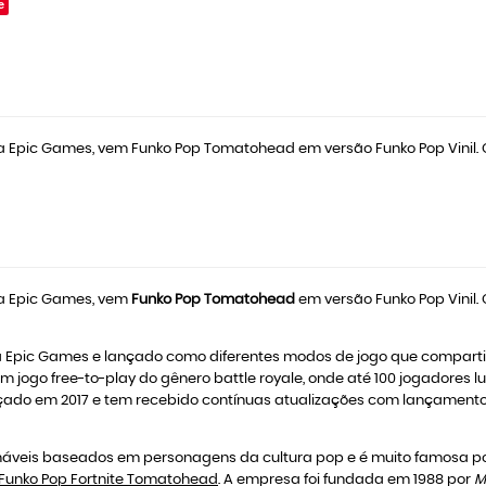
e
e da Epic Games, vem Funko Pop Tomatohead em versão Funko Pop Vinil
 da Epic Games, vem
Funko Pop Tomatohead
em versão Funko Pop Vinil.
la Epic Games e lançado como diferentes modos de jogo que comparti
 um jogo free-to-play do gênero battle royale, onde até 100 jogador
nçado em 2017 e tem recebido contínuas atualizações com lançamento
veis baseados em personagens da cultura pop e é muito famosa por
Funko Pop Fortnite Tomatohead
. A empresa foi fundada em 1988 por
M