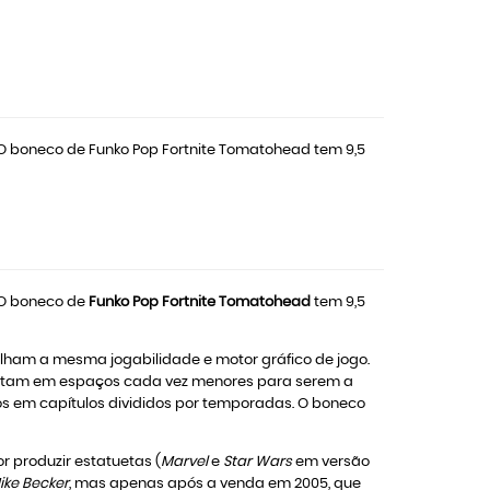
. O boneco de Funko Pop Fortnite Tomatohead tem 9,5
 O boneco de
Funko Pop Fortnite Tomatohead
tem 9,5
lham a mesma jogabilidade e motor gráfico de jogo.
es lutam em espaços cada vez menores para serem a
s em capítulos divididos por temporadas. O boneco
 produzir estatuetas (
Marvel
e
Star Wars
em versão
ike Becker
, mas apenas após a venda em 2005, que