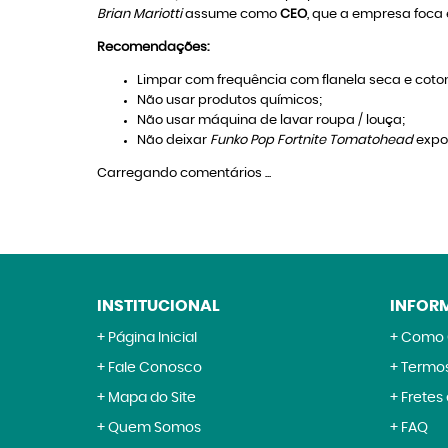
Brian Mariotti
assume como
CEO
, que a empresa foca 
Recomendações:
Limpar com frequência com flanela seca e coton
Não usar produtos químicos;
Não usar máquina de lavar roupa / louça;
Não deixar
Funko Pop Fortnite Tomatohead
expos
Carregando comentários ...
INSTITUCIONAL
INFOR
Página Inicial
Como 
Fale Conosco
Termos
Mapa do Site
Fretes
Quem Somos
FAQ