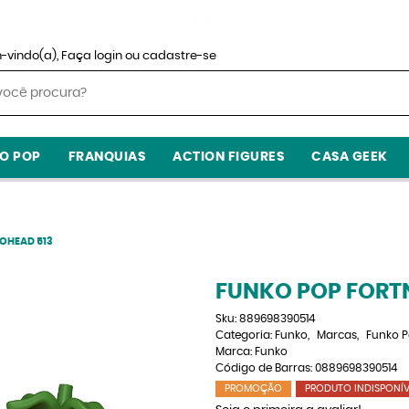
-vindo(a),
Faça login
ou
cadastre-se
O POP
FRANQUIAS
ACTION FIGURES
CASA GEEK
OHEAD 513
FUNKO POP FORT
Sku:
889698390514
Categoria:
Funko
Marcas
Funko 
Marca:
Funko
Código de Barras:
0889698390514
PROMOÇÃO
PRODUTO INDISPONÍV