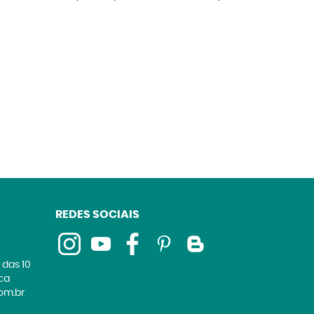
REDES SOCIAIS
 das 10
ica
om.br