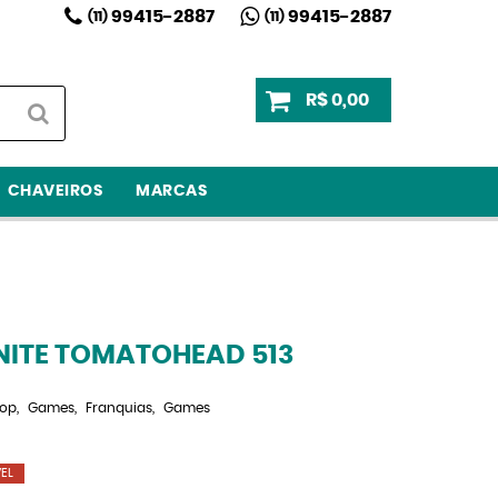
99415-2887
99415-2887
(11)
(11)
R$ 0,00
CHAVEIROS
MARCAS
NITE TOMATOHEAD 513
Pop
Games
Franquias
Games
EL