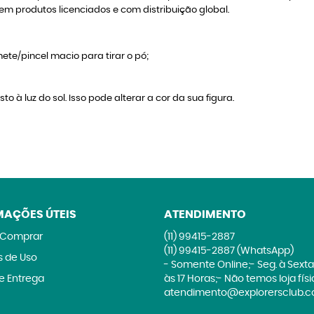
em produtos licenciados e com distribuição global.
ete/pincel macio para tirar o pó;
to à luz do sol. Isso pode alterar a cor da sua figura.
MAÇÕES ÚTEIS
ATENDIMENTO
Comprar
(11)
99415-2887
(11)
99415-2887
(WhatsApp)
 de Uso
- Somente Online;- Seg. à Sexta
 e Entrega
às 17 Horas;- Não temos loja fís
atendimento@explorersclub.c