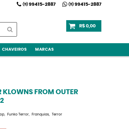
99415-2887
99415-2887
(11)
(11)
R$ 0,00
CHAVEIROS
MARCAS
ER KLOWNS FROM OUTER
2
Pop
Funko Terror
Franquias
Terror