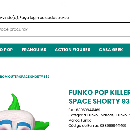
-vindo(a),
Faça login
ou
cadastre-se
O POP
FRANQUIAS
ACTION FIGURES
CASA GEEK
FROM OUTER SPACE SHORTY 932
FUNKO POP KILL
SPACE SHORTY 93
Sku:
889698441469
Categoria:
Funko
Marcas
Funko 
Marca:
Funko
Código de Barras:
0889698441469