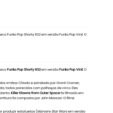
eco Funko Pop Shorty 932 em versão Funko Pop Vinil. O
oneco
Funko Pop Shorty 932
em versão
Funko Pop Vinil
. O
pelos irmãos Chiodo e estrelada por Grant Cramer,
da, todos parecidos com palhaços de circo. Eles
stento.
Killer Klowns from Outer Space
foi filmado em
partitura foi composta por John Massari. O filme
 produzir estatuetas (
Marvel
e
Star Wars
em versão