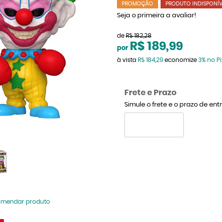
PROMOÇÃO
PRODUTO INDISPONÍV
Seja o primeira a avaliar!
de
R$ 182,28
R$ 189,99
por
à vista
R$ 184,29
economize
3%
no Pi
Frete e Prazo
Simule o frete e o prazo de en
omendar produto