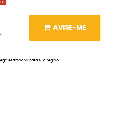
EL
AVISE-ME
x
trega estimados para sua região: