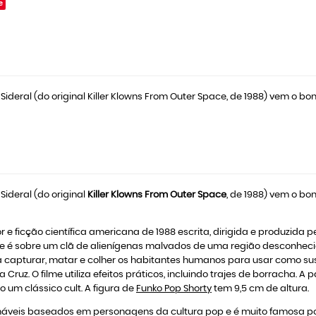
e
deral (do original Killer Klowns From Outer Space, de 1988) vem o bon
ideral (do original
Killer Klowns From Outer Space
, de 1988) vem o b
e ficção científica americana de 1988 escrita, dirigida e produzida 
ilme é sobre um clã de alienígenas malvados de uma região desconheci
apturar, matar e colher os habitantes humanos para usar como su
 Cruz. O filme utiliza efeitos práticos, incluindo trajes de borracha. A 
o um clássico cult. A figura de
Funko Pop Shorty
tem 9,5 cm de altura.
veis baseados em personagens da cultura pop e é muito famosa por