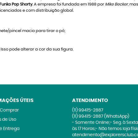
Funko Pop Shorty
. A empresa foi fundada em 1988 por
Mike Becker
, ma
icenciados e com distribuição global.
ete/pincel macio para tirar o pó;
 Isso pode alterar a cor da sua figura.
MAÇÕES ÚTEIS
ATENDIMENTO
Comprar
(11)
99415-2887
(11)
99415-2887
(WhatsApp)
 de Uso
- Somente Online;- Seg. à Sexta
 e Entrega
às 17 Horas;- Não temos loja fís
atendimento@explorersclub.c