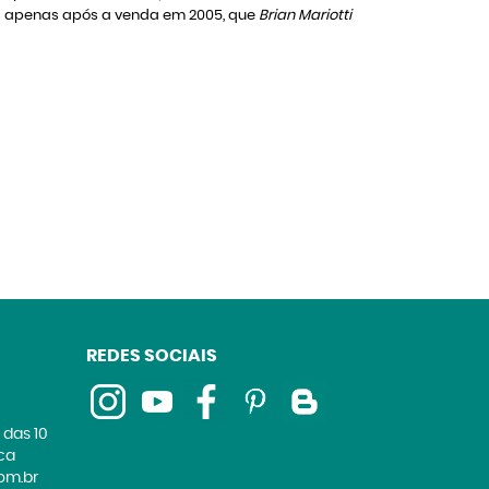
s apenas após a venda em 2005, que
Brian Mariotti
REDES SOCIAIS
 das 10
ica
om.br