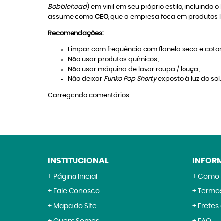
Bobblehead
) em vinil em seu próprio estilo, incluindo o
assume como
CEO
, que a empresa foca em produtos l
Recomendações:
Limpar com frequência com flanela seca e coton
Não usar produtos químicos;
Não usar máquina de lavar roupa / louça;
Não deixar
Funko Pop Shorty
exposto à luz do sol.
Carregando comentários ...
INSTITUCIONAL
INFOR
Página Inicial
Como 
Fale Conosco
Termos
Mapa do Site
Fretes