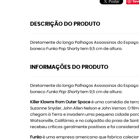
Sav
DESCRIÇÃO DO PRODUTO
Diretamente do longa Palhaços Assassinos do Espaço Si
boneco Funko Pop Shorty tem 9,5 cm de altura.
INFORMAÇÕES DO PRODUTO
Diretamente do longa Palhaços Assassinos do Espaço S
boneco
Funko Pop Shorty
tem 9,5 cm de altura.
Killer Klowns from Outer Space
é uma comédia de terror 
Suzanne Snyder, John Allen Nelson e John Vernon. O f
chegam à Terra e invadem uma pequena cidade para c
Watsonville, Califórnia, e no calçadão da praia de Santa
recebeu críticas geralmente positivas e foi considerad
Funko
é uma empresa americana que fabrica colecioná