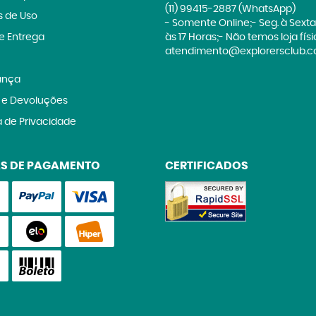
(11)
99415-2887
(WhatsApp)
 de Uso
- Somente Online;- Seg. à Sexta
 e Entrega
às 17 Horas;- Não temos loja fís
atendimento@explorersclub.c
ança
 e Devoluções
a de Privacidade
S DE PAGAMENTO
CERTIFICADOS