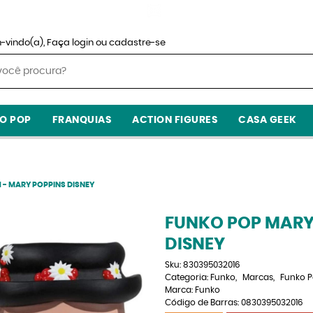
-vindo(a),
Faça login
ou
cadastre-se
O POP
FRANQUIAS
ACTION FIGURES
CASA GEEK
 - MARY POPPINS DISNEY
FUNKO POP MARY 
DISNEY
Sku:
830395032016
Categoria:
Funko
Marcas
Funko 
Marca:
Funko
Código de Barras:
0830395032016