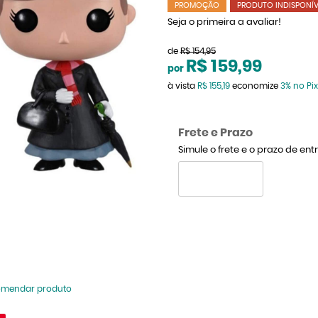
PROMOÇÃO
PRODUTO INDISPONÍV
Seja o primeira a avaliar!
de
R$ 154,95
R$ 159,99
por
à vista
R$ 155,19
economize
3%
no Pix
Frete e Prazo
Simule o frete e o prazo de en
omendar produto