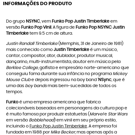
INFORMAÇÕES DO PRODUTO
Do grupo
NSYNC
, vem
Funko Pop Justin Timberlake
em
versão
Funko Pop Vinil
. A figura de
Funko Pop NSYNC Justin
Timberlake
tem 9.5 cm de altura.
Justin Randall Timberlake
(Memphis, 31 de Janeiro de 1981)
mais conhecido como
Justin Timberlake
é um músico,
cantor, compositor, ator, dublador, produtor musical,
dançarino, multi-instrumentista, doutor em música pela
Berklee College
, golfista e empresário norte-americano que
conseguiu fama durante sua infância no programa
Mickey
Mouse Club
e depois ingressou na boy band '
NSync
, que é
uma das
boy bands
mais bem-sucedidas de todos os
tempos.
Funko
é uma empresa americana que fabrica
colecionáveis baseados em personagens da cultura pop e
é muito famosa por produzir estatuetas (
Marvel
e
Star Wars
em versão
Bobblehead
) em vinil em seu próprio estilo,
incluindo o
Funko Pop Justin Timberlake
. A empresa foi
fundada em 1988 por
Mike Becker
, mas apenas após a