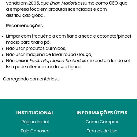
venda em 2005, que
Brian Mariotti
assume como
CEO
, que
a empresa foca em produtos licenciados e com
distribuição global.
Recomendações:
Limpar com frequência com flanela seca e cotonete/pincel
macio para tirar o pó;
Não usar produtos químicos;
Não usar máquina de lavar roupa / louça;
Não deixar
Funko Pop Justin Timberlake
exposto à luz do sol.
Isso pode alterar a cor da sua figura.
Carregando comentários ...
INSTITUCIONAL
INFORMAÇÕES ÚTEIS
Página Inicial
Como Comprar
Fale Conosco
Termos de Uso