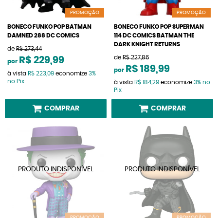
PROMOÇÃO
PROMOÇÃO
BONECO FUNKO POP BATMAN
BONECO FUNKO POP SUPERMAN
DAMNED 288 DC COMICS
114 DC COMICS BATMAN THE
DARK KNIGHT RETURNS
de
R$ 273,44
de
R$ 227,86
R$ 229,99
por
R$ 189,99
por
à vista
R$ 223,09
economize
3%
no Pix
à vista
R$ 184,29
economize
3%
no
Pix
COMPRAR
COMPRAR
PROMOÇÃO
PROMOÇÃO