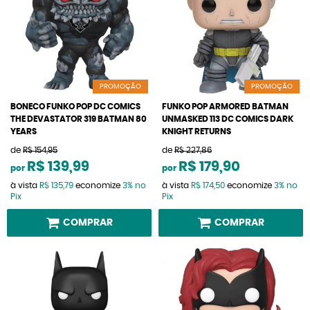
PROMOÇÃO
PROMOÇÃO
BONECO FUNKO POP DC COMICS
FUNKO POP ARMORED BATMAN
THE DEVASTATOR 319 BATMAN 80
UNMASKED 113 DC COMICS DARK
YEARS
KNIGHT RETURNS
de
R$ 154,95
de
R$ 227,86
R$ 139,99
R$ 179,90
por
por
à vista
R$ 135,79
economize
3%
no
à vista
R$ 174,50
economize
3%
no
Pix
Pix
COMPRAR
COMPRAR