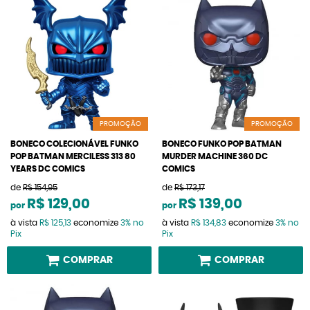
PROMOÇÃO
PROMOÇÃO
BONECO COLECIONÁVEL FUNKO
BONECO FUNKO POP BATMAN
POP BATMAN MERCILESS 313 80
MURDER MACHINE 360 DC
YEARS DC COMICS
COMICS
de
R$ 154,95
de
R$ 173,17
R$ 129,00
R$ 139,00
por
por
à vista
R$ 125,13
economize
3%
no
à vista
R$ 134,83
economize
3%
no
Pix
Pix
COMPRAR
COMPRAR