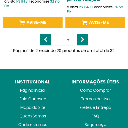
por
à vista
R$ 114,84
economize
3%
no
Pix
à vista
R$ 154,23
economize
3%
no
Pix
AVISE-ME
AVISE-ME
Página 1 de 2, exibindo 20 produtos de um total de 32.
INSTITUCIONAL
INFORMAÇÕES ÚTEIS
Página Inicial
Como Comprar
Fale Conosco
Termos de Uso
Mapa do Site
Fretes e Entrega
Quem Somos
FAQ
Onde estamos
Segurança