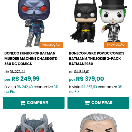
PROMOÇÃO
PROMOÇÃO
BONECO FUNKO POP BATMAN
BONECO FUNKO POP DC COMICS
MURDER MACHINE CHASE GITD
BATMAN & THE JOKER 2-PACK
360 DC COMICS
BATMAN 1989
de
R$ 273,44
de
R$ 546,81
R$ 249,99
R$ 379,00
por
por
à vista
R$ 242,49
economize
3%
à vista
R$ 367,63
economize
3%
no Pix
no Pix
COMPRAR
COMPRAR