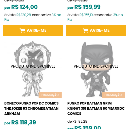
de
R$ 164,05
de
R$ 182,28
R$ 124,00
R$ 159,99
por
por
à vista
R$ 120,28
economize
3%
no
à vista
R$ 155,19
economize
3%
no
Pix
Pix
AVISE-ME
AVISE-ME
PROMOÇÃO
PROMOÇÃO
BONECO FUNKO POP DC COMICS
FUNKO POP BATMAN GRIM
THE JOKER 53 CHROME BATMAN
KNIGHT 318 BATMAN 80 YEARS DC
ARKHAM
COMICS
R$ 118,39
de
R$ 182,28
por
R$ 159,00