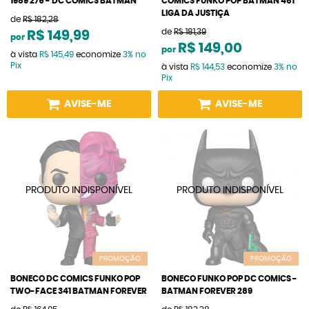
1989 275 - DC COMICS BATMAN
COMICS FUNKO POP BATMAN 461
LIGA DA JUSTIÇA
de
R$ 182,28
de
R$ 181,39
R$ 149,99
por
R$ 149,00
por
à vista
R$ 145,49
economize
3%
no
Pix
à vista
R$ 144,53
economize
3%
no
Pix
AVISE-ME
AVISE-ME
PROMOÇÃO
PROMOÇÃO
BONECO DC COMICS FUNKO POP
BONECO FUNKO POP DC COMICS -
TWO-FACE 341 BATMAN FOREVER
BATMAN FOREVER 289