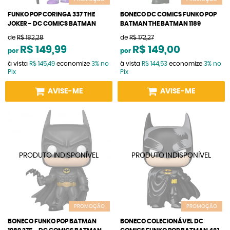
FUNKO POP CORINGA 337 THE
BONECO DC COMICS FUNKO POP
JOKER - DC COMICS BATMAN
BATMAN THE BATMAN 1189
de
R$ 182,28
de
R$ 172,27
R$ 149,99
R$ 149,00
por
por
à vista
R$ 145,49
economize
3%
no
à vista
R$ 144,53
economize
3%
no
Pix
Pix
AVISE-ME
AVISE-ME
PROMOÇÃO
PROMOÇÃO
BONECO FUNKO POP BATMAN
BONECO COLECIONÁVEL DC