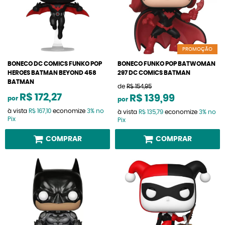
PROMOÇÃO
BONECO DC COMICS FUNKO POP
BONECO FUNKO POP BATWOMAN
HEROES BATMAN BEYOND 458
297 DC COMICS BATMAN
BATMAN
de
R$ 154,95
R$ 172,27
R$ 139,99
por
por
à vista
R$ 167,10
economize
3%
no
à vista
R$ 135,79
economize
3%
no
Pix
Pix
COMPRAR
COMPRAR