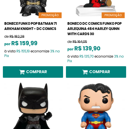
PROMOÇÃO
PROMOÇÃO
BONECE FUNKO POP BATMAN 71
BONECO DC COMICS FUNKO POP
ARKHAM KNIGHT - DC COMICS
ARLEQUINA 454 HARLEY QUINN
WITH CARDS 30
de
R$ 182,28
de
R$ 164,05
R$ 159,99
por
R$ 139,90
por
à vista
R$ 155,19
economize
3%
no
Pix
à vista
R$ 135,70
economize
3%
no
Pix
COMPRAR
COMPRAR