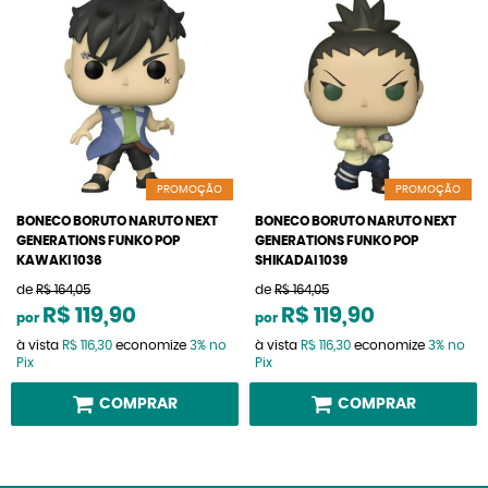
PROMOÇÃO
PROMOÇÃO
BONECO BORUTO NARUTO NEXT
BONECO BORUTO NARUTO NEXT
GENERATIONS FUNKO POP
GENERATIONS FUNKO POP
KAWAKI 1036
SHIKADAI 1039
de
R$ 164,05
de
R$ 164,05
R$ 119,90
R$ 119,90
por
por
à vista
R$ 116,30
economize
3%
no
à vista
R$ 116,30
economize
3%
no
Pix
Pix
COMPRAR
COMPRAR