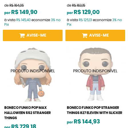
de
R$ 164,05
de
R$ 163,15
R$ 149,90
R$ 129,00
por
por
à vista
R$ 145,40
economize
3%
no
à vista
R$ 125,13
economize
3%
no
Pix
Pix
AVISE-ME
AVISE-ME
BONECO FUNKO POP MAX
BONECO FUNKO POP STRANGER
HALLOWEEN 552 STRANGER
THINGS 827 ELEVEN WITH SLICKER
THINGS
R$ 144,93
por
R$ 729,18
por