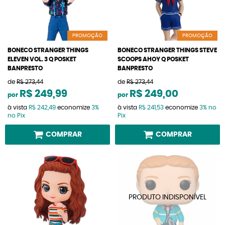
PROMOÇÃO
PROMOÇÃO
BONECO STRANGER THINGS
BONECO STRANGER THINGS STEVE
ELEVEN VOL. 3 Q POSKET
SCOOPS AHOY Q POSKET
BANPRESTO
BANPRESTO
de
R$ 273,44
de
R$ 273,44
R$ 249,99
R$ 249,00
por
por
à vista
R$ 242,49
economize
3%
à vista
R$ 241,53
economize
3%
no
no Pix
Pix
COMPRAR
COMPRAR