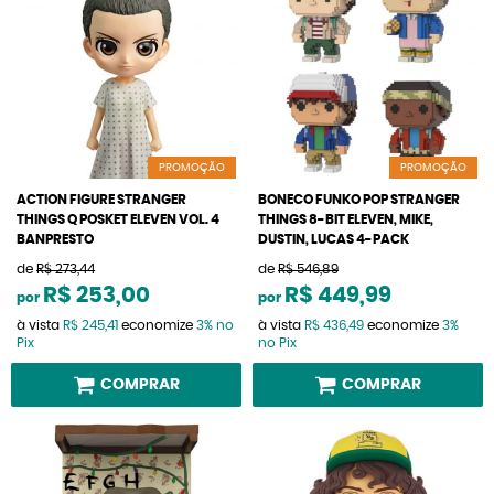
PROMOÇÃO
PROMOÇÃO
ACTION FIGURE STRANGER
BONECO FUNKO POP STRANGER
THINGS Q POSKET ELEVEN VOL. 4
THINGS 8-BIT ELEVEN, MIKE,
BANPRESTO
DUSTIN, LUCAS 4-PACK
de
R$ 273,44
de
R$ 546,89
R$ 253,00
R$ 449,99
por
por
à vista
R$ 245,41
economize
3%
no
à vista
R$ 436,49
economize
3%
Pix
no Pix
COMPRAR
COMPRAR