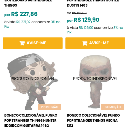
SKATEBOARD 551 STRANGER
POP STRANGER THINGS HUNTER
THINGS
DUSTIN 1463
R$ 227,86
de
R$ 145,83
por
R$ 129,90
por
à vista
R$ 221,02
economize
3%
no
Pix
à vista
R$ 126,00
economize
3%
no
Pix
AVISE-ME
AVISE-ME
PROMOÇÃO
PROMOÇÃO
BONECO COLECIONÁVEL FUNKO
BONECO COLECIONÁVEL FUNKO
POP STRANGER THINGS HUNTER
POP STRANGER THINGS VECNA
EDDIE COM GUITARRA 1462
1312