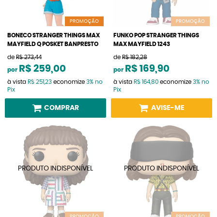
PROMOÇÃO
PROMOÇÃO
BONECO STRANGER THINGS MAX
FUNKO POP STRANGER THINGS
MAYFIELD Q POSKET BANPRESTO
MAX MAYFIELD 1243
de
R$ 273,44
de
R$ 182,28
R$ 259,00
R$ 169,90
por
por
à vista
R$ 251,23
economize
3%
no
à vista
R$ 164,80
economize
3%
no
Pix
Pix
COMPRAR
AVISE-ME
PROMOÇÃO
PROMOÇÃO