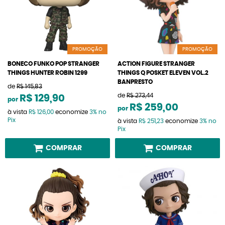
PROMOÇÃO
PROMOÇÃO
BONECO FUNKO POP STRANGER
ACTION FIGURE STRANGER
THINGS HUNTER ROBIN 1299
THINGS Q POSKET ELEVEN VOL.2
BANPRESTO
de
R$ 145,83
de
R$ 273,44
R$ 129,90
por
R$ 259,00
por
à vista
R$ 126,00
economize
3%
no
Pix
à vista
R$ 251,23
economize
3%
no
Pix
COMPRAR
COMPRAR