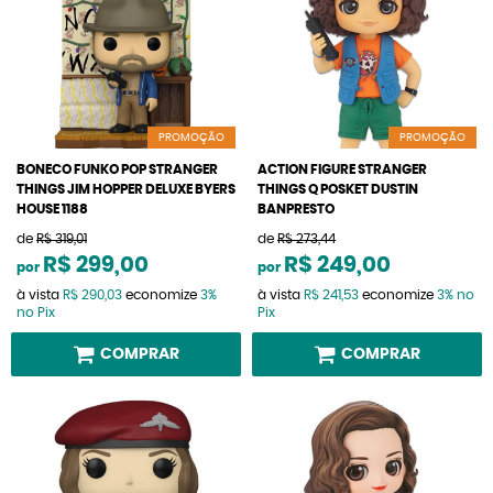
PROMOÇÃO
PROMOÇÃO
BONECO FUNKO POP STRANGER
ACTION FIGURE STRANGER
THINGS JIM HOPPER DELUXE BYERS
THINGS Q POSKET DUSTIN
HOUSE 1188
BANPRESTO
de
R$ 319,01
de
R$ 273,44
R$ 299,00
R$ 249,00
por
por
à vista
R$ 290,03
economize
3%
à vista
R$ 241,53
economize
3%
no
no Pix
Pix
COMPRAR
COMPRAR