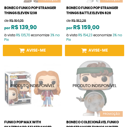
BONECO FUNKO POP STRANGER
BONECO FUNKO POP STRANGER
THINGS ELEVEN 1238
THINGS BATTLE ELEVEN 826
de
R$ 164,05
de
R$ 182,28
R$ 139,90
R$ 159,00
por
por
à vista
R$ 135,70
economize
3%
no
à vista
R$ 154,23
economize
3%
no
Pix
Pix
AVISE-ME
AVISE-ME
PROMOÇÃO
FUNKO POP MAX WITH
BONECO COLECIONÁVEL FUNKO