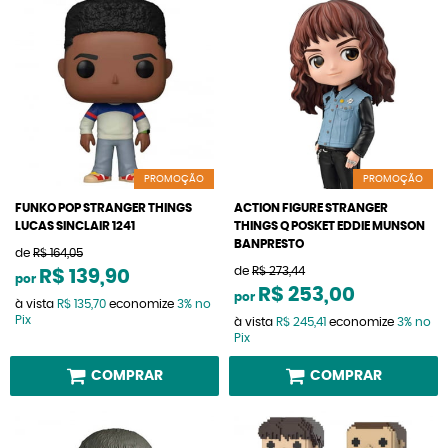
PROMOÇÃO
PROMOÇÃO
FUNKO POP STRANGER THINGS
ACTION FIGURE STRANGER
LUCAS SINCLAIR 1241
THINGS Q POSKET EDDIE MUNSON
BANPRESTO
de
R$ 164,05
de
R$ 273,44
R$ 139,90
por
R$ 253,00
por
à vista
R$ 135,70
economize
3%
no
Pix
à vista
R$ 245,41
economize
3%
no
Pix
COMPRAR
COMPRAR