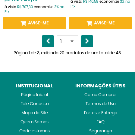
à vista
R$ 140,58
economize
3%
no
Pix
à vista
R$ 707,30
economize
3%
no
Pix
AVISE-ME
AVISE-ME
Página 1 de 3, exibindo 20 produtos de um total de 43.
INSTITUCIONAL
INFORMAÇÕES ÚTEIS
Página Inicial
Como Comprar
Fale Conosco
Termos de Uso
Mapa do Site
Fretes e Entrega
Quem Somos
FAQ
Onde estamos
Segurança