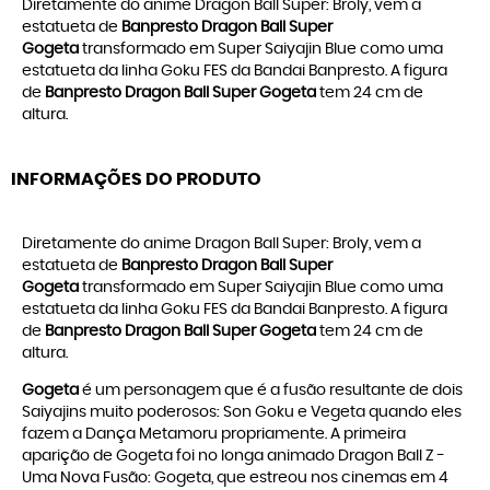
Diretamente do anime Dragon Ball Super: Broly, vem a
estatueta de
Banpresto Dragon Ball Super
Gogeta
transformado em Super Saiyajin Blue como uma
estatueta da linha Goku FES da Bandai Banpresto. A figura
de
Banpresto Dragon Ball Super Gogeta
tem 24 cm de
altura.
INFORMAÇÕES DO PRODUTO
Diretamente do anime Dragon Ball Super: Broly, vem a
estatueta de
Banpresto Dragon Ball Super
Gogeta
transformado em Super Saiyajin Blue como uma
estatueta da linha Goku FES da Bandai Banpresto. A figura
de
Banpresto Dragon Ball Super Gogeta
tem 24 cm de
altura.
Gogeta
é um personagem que é a fusão resultante de dois
Saiyajins muito poderosos: Son Goku e Vegeta quando eles
fazem a Dança Metamoru propriamente. A primeira
aparição de Gogeta foi no longa animado Dragon Ball Z -
Uma Nova Fusão: Gogeta, que estreou nos cinemas em 4