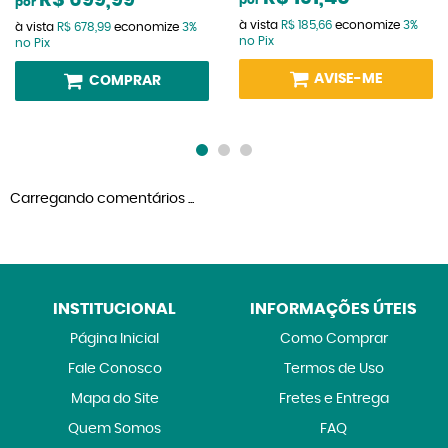
R$ 699,99
por
por
à vista
R$ 185,66
economize
3%
à vista
R$ 678,99
economize
3%
no Pix
no Pix
AVISE-ME
COMPRAR
Carregando comentários ...
INSTITUCIONAL
INFORMAÇÕES ÚTEIS
Página Inicial
Como Comprar
Fale Conosco
Termos de Uso
Mapa do Site
Fretes e Entrega
Quem Somos
FAQ