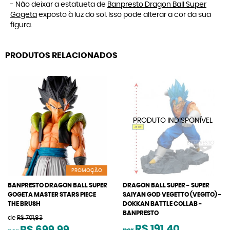
- Não deixar a estatueta de
Banpresto Dragon Ball Super
Gogeta
exposto à luz do sol. Isso pode alterar a cor da sua
figura.
PRODUTOS RELACIONADOS
PROMOÇÃO
BANPRESTO DRAGON BALL SUPER
DRAGON BALL SUPER - SUPER
GOGETA MASTER STARS PIECE
SAIYAN GOD VEGETTO (VEGITO) -
THE BRUSH
DOKKAN BATTLE COLLAB -
BANPRESTO
de
R$ 701,83
R$ 191,40