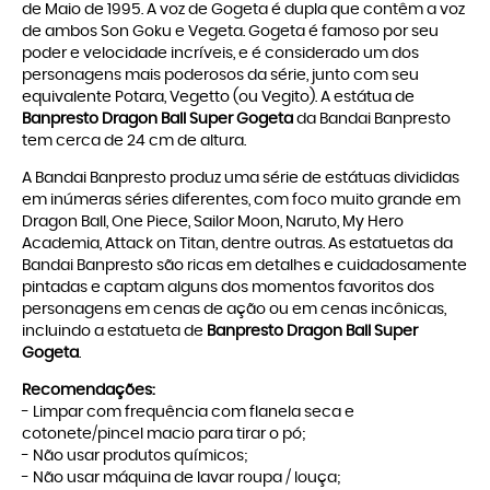
de Maio de 1995. A voz de Gogeta é dupla que contêm a voz
de ambos Son Goku e Vegeta. Gogeta é famoso por seu
poder e velocidade incríveis, e é considerado um dos
personagens mais poderosos da série, junto com seu
equivalente Potara, Vegetto (ou Vegito). A estátua de
Banpresto Dragon Ball Super Gogeta
da Bandai Banpresto
tem cerca de 24 cm de altura.
A Bandai Banpresto produz uma série de estátuas divididas
em inúmeras séries diferentes, com foco muito grande em
Dragon Ball, One Piece, Sailor Moon, Naruto, My Hero
Academia, Attack on Titan, dentre outras. As estatuetas da
Bandai Banpresto são ricas em detalhes e cuidadosamente
pintadas e captam alguns dos momentos favoritos dos
personagens em cenas de ação ou em cenas incônicas,
incluindo a estatueta de
Banpresto Dragon Ball Super
Gogeta
.
Recomendações:
- Limpar com frequência com flanela seca e
cotonete/pincel macio para tirar o pó;
- Não usar produtos químicos;
- Não usar máquina de lavar roupa / louça;