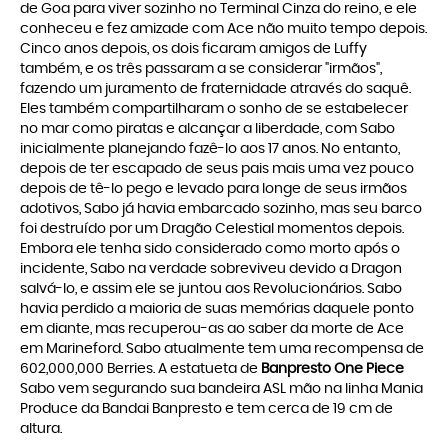
de Goa para viver sozinho no Terminal Cinza do reino, e ele
conheceu e fez amizade com Ace não muito tempo depois.
Cinco anos depois, os dois ficaram amigos de Luffy
também, e os três passaram a se considerar "irmãos",
fazendo um juramento de fraternidade através do saquê.
Eles também compartilharam o sonho de se estabelecer
no mar como piratas e alcançar a liberdade, com Sabo
inicialmente planejando fazê-lo aos 17 anos. No entanto,
depois de ter escapado de seus pais mais uma vez pouco
depois de tê-lo pego e levado para longe de seus irmãos
adotivos, Sabo já havia embarcado sozinho, mas seu barco
foi destruído por um Dragão Celestial momentos depois.
Embora ele tenha sido considerado como morto após o
incidente, Sabo na verdade sobreviveu devido a Dragon
salvá-lo, e assim ele se juntou aos Revolucionários. Sabo
havia perdido a maioria de suas memórias daquele ponto
em diante, mas recuperou-as ao saber da morte de Ace
em Marineford. Sabo atualmente tem uma recompensa de
602,000,000 Berries. A estatueta de
Banpresto One Piece
Sabo vem segurando sua bandeira ASL mão na linha Mania
Produce da Bandai Banpresto e tem cerca de 19 cm de
altura.