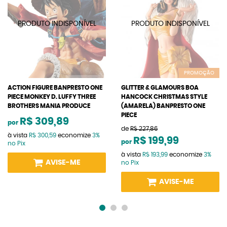
PROMOÇÃO
ACTION FIGURE BANPRESTO ONE
GLITTER & GLAMOURS BOA
PIECE MONKEY D. LUFFY THREE
HANCOCK CHRISTMAS STYLE
BROTHERS MANIA PRODUCE
(AMARELA) BANPRESTO ONE
PIECE
R$ 309,89
por
de
R$ 227,86
à vista
R$ 300,59
economize
3%
R$ 199,99
por
no Pix
à vista
R$ 193,99
economize
3%
AVISE-ME
no Pix
AVISE-ME