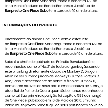
Banpresto One Piece
Sabo segurando a bandeira ASL na
linha Mania Produce da Bandai Banpresto. A estátua de
Banpresto One Piece Sabo
tem cerca de 19 cm de altura.
INFORMAÇÕES DO PRODUTO
Diretamente do anime One Piece, vem a estatueta
de
Banpresto One Piece
Sabo segurando a bandeira ASL na
linha Mania Produce da Bandai Banpresto. A estátua
de
Banpresto One Piece Sabo
tem cerca de 19 cm de altura.
Sabo é o chefe de gabinete do Exército Revolucionário,
reconhecido como o "No. 2" de toda a organização, sendo
este o ranking diretamente abaixo de Monkey D. Dragon.
Além de ser o irmão jurado de Monkey D. Luffy e Portgas D.
Ace, Sabo é descendente de nobre, o filho de Outlook III,
bem como através de seus pais o irmão adotivo de Sterry, o
atual Rei do Reino de Goa, a quem Sabo nunca reconheceu
como tal. Sua primeira aparição foi capítulo 583 do mangá
de One Piece, publicado em 10 de Maio de 2010. Em uma
idade muito jovem, Sabo fugiu de seus pais nobres no Reino