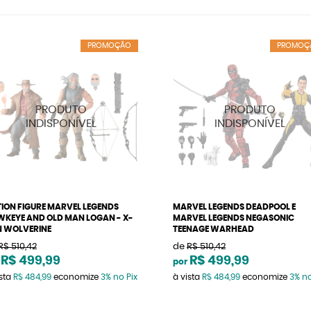
PROMOÇÃO
PROMOÇ
ION FIGURE MARVEL LEGENDS
MARVEL LEGENDS DEADPOOL E
KEYE AND OLD MAN LOGAN - X-
MARVEL LEGENDS NEGASONIC
 WOLVERINE
TEENAGE WARHEAD
R$ 510,42
de
R$ 510,42
R$ 499,99
R$ 499,99
por
ista
R$ 484,99
economize
3%
no Pix
à vista
R$ 484,99
economize
3%
no