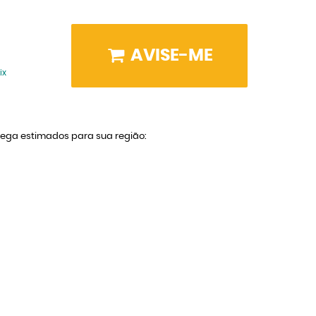
AVISE-ME
ix
trega estimados para sua região: