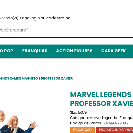
-vindo(a),
Faça login
ou
cadastre-se
O POP
FRANQUIAS
ACTION FIGURES
CASA GEEK
GENDS X-MEN MAGNETO E PROFESSOR XAVIER
MARVEL LEGENDS
PROFESSOR XAVI
Sku:
15079
Categoria:
Marvel Legends
Franqu
Código de Barras:
5010993722082
PROMOÇÃO
PRODUTO INDISPONÍV