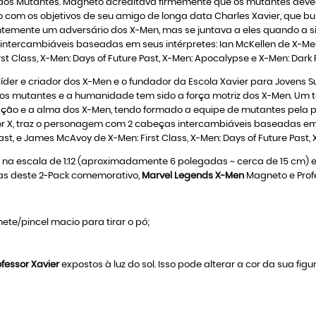
dos Mutantes. Magneto acreditava firmemente que os mutantes dever
ito com os objetivos de seu amigo de longa data Charles Xavier, que
temente um adversário dos X-Men, mas se juntava a eles quando a s
ercambiáveis baseadas em seus intérpretes: Ian McKellen de X-Men, 
rst Class, X-Men: Days of Future Past, X-Men: Apocalypse e X-Men: Dark 
o líder e criador dos X-Men e o fundador da Escola Xavier para Joven
os mutantes e a humanidade tem sido a força motriz dos X-Men. Um t
ção e a alma dos X-Men, tendo formado a equipe de mutantes pela pri
 X, traz o personagem com 2 cabeças intercambiáveis baseadas em se
Past, e James McAvoy de X-Men: First Class, X-Men: Days of Future Past,
o na escala de 1:12 (aproximadamente 6 polegadas ~ cerca de 15 cm)
uras deste 2-Pack comemorativo,
Marvel Legends X-Men
Magneto e Profe
ete/pincel macio para tirar o pó;
fessor Xavier
expostos à luz do sol. Isso pode alterar a cor da sua figur