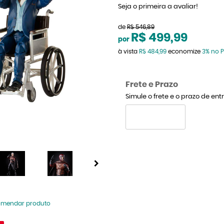
Seja o primeira a avaliar!
de
R$ 546,89
R$ 499,99
por
à vista
R$ 484,99
economize
3%
no P
Frete e Prazo
Simule o frete e o prazo de en
omendar produto