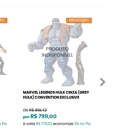
ÃO
PROMOÇÃO
MARVEL LEGENDS HULK CINZA (GREY
MARVEL LEGENDS
HULK) CONVENTION EXCLUSIVE
VIÚVA NEGRA B
de
R$ 819,43
de
R$ 209,64
R$ 799,00
R$ 209,6
por
por
 Pix
à vista
R$ 775,03
economize
3%
no Pix
à vista
R$ 203,35