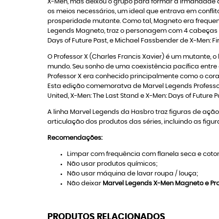
X-Men, mas deixou o grupo para formar a Irmandade 
os meios necessários, um ideal que entrava em confl
prosperidade mutante. Como tal, Magneto era frequen
Legends Magneto, traz o personagem com 4 cabeças int
Days of Future Past, e Michael Fassbender de X-Men: Fi
O Professor X (Charles Francis Xavier) é um mutante, 
mundo. Seu sonho de uma coexistência pacífica entre 
Professor X era conhecido principalmente como o cora
Esta edição comemoratva de Marvel Legends Professor
United, X-Men: The Last Stand e X-Men: Days of Future 
A linha Marvel Legends da Hasbro traz figuras de açã
articulação dos produtos das séries, incluindo as fig
Recomendações:
Limpar com frequência com flanela seca e coton
Não usar produtos químicos;
Não usar máquina de lavar roupa / louça;
Não deixar
Marvel Legends X-Men Magneto e Pro
PRODUTOS RELACIONADOS