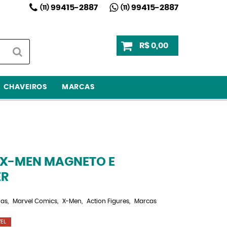
99415-2887
99415-2887
(11)
(11)
R$ 0,00
CHAVEIROS
MARCAS
 X-MEN MAGNETO E
ER
ias
Marvel Comics
X-Men
Action Figures
Marcas
EL