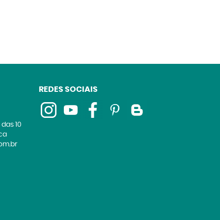
REDES SOCIAIS
 das 10
ica
om.br