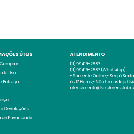
MAÇÕES ÚTEIS
ATENDIMENTO
Comprar
(11)
99415-2887
(11)
99415-2887
(WhatsApp)
 de Uso
- Somente Online;- Seg. à Sexta
 e Entrega
às 17 Horas;- Não temos loja fís
atendimento@explorersclub.c
ança
 e Devoluções
a de Privacidade