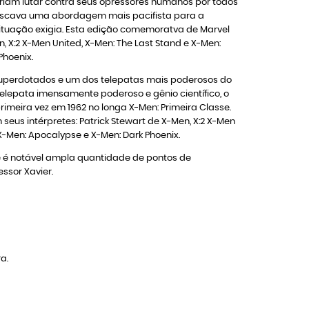
iam lutar contra seus opressores humanos por todos
 buscava uma abordagem mais pacifista para a
ituação exigia. Esta edição comemoratva de Marvel
X:2 X-Men United, X-Men: The Last Stand e X-Men:
Phoenix.
s Superdotados e um dos telepatas mais poderosos do
elepata imensamente poderoso e gênio científico, o
meira vez em 1962 no longa X-Men: Primeira Classe.
us intérpretes: Patrick Stewart de X-Men, X:2 X-Men
 X-Men: Apocalypse e X-Men: Dark Phoenix.
 e é notável ampla quantidade de pontos de
ssor Xavier.
a.