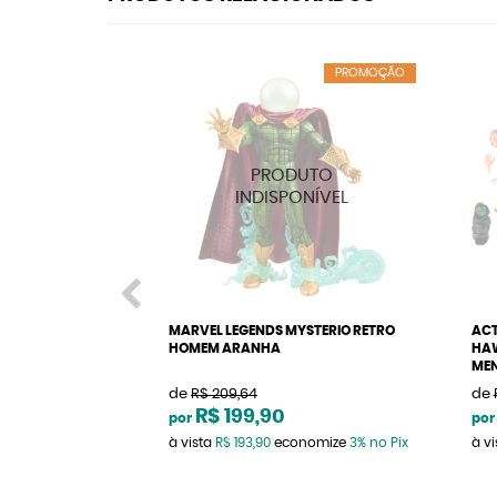
PROMOÇÃO
MARVEL LEGENDS MYSTERIO RETRO
ACT
HOMEM ARANHA
HAW
MEN
de
R$ 209,64
de
R$ 199,90
por
por
à vista
R$ 193,90
economize
3%
no Pix
à v