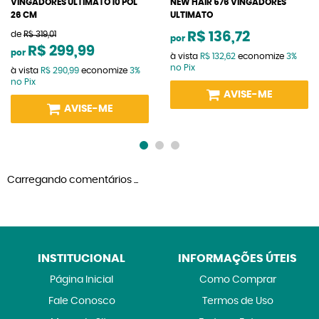
VINGADORES ULTIMATO 10 POL
NEW HAIR 576 VINGADORES
26 CM
ULTIMATO
de
R$ 319,01
R$ 136,72
por
R$ 299,99
por
à vista
R$ 132,62
economize
3%
no Pix
à vista
R$ 290,99
economize
3%
no Pix
AVISE-ME
AVISE-ME
Carregando comentários ...
INSTITUCIONAL
INFORMAÇÕES ÚTEIS
Página Inicial
Como Comprar
Fale Conosco
Termos de Uso