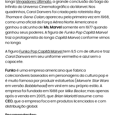
longa
Vingadores Ultimato
, a grande conclusão da Saga do
Infinito do Universo Cinematográfico da Marvel. Nos
quadrinhos, Carol Danvers foi criada pelo roteirista
Roy
Thomas
e
Gene Colan
, apareceu pela primeira vez em 1968,
como uma oficial da Força Aérea Norte Americana e
ganhou a alcunha de
Ms. Marvel
somente em 1977 quando
ganhou seus poderes. A figura de
Funko Pop Capitã Marvel
traz a protagonista do longa
Capitã Marvel
, conforme vimos
no longa.
A figura
Funko Pop Capitã Marvel
tem 9,5 cm de altura e traz
Carol Danvers
em seu uniforme vermelho e azul sem o
capacete.
Funko
é uma empresa americana que fabrica
colecionáveis baseados em personagens da cultura pop e
é muito famosa por produzir estatuetas (
Marvel
e
Star Wars
em versão
Bobblehead
) em vinil em seu próprio estilo. A
empresa foi fundada em 1988 por
Mike Becker
, mas apenas
após a venda em 2005, que
Brian Mariotti
assume como
CEO
, que a empresa foca em produtos licenciados e com
distribuição global.