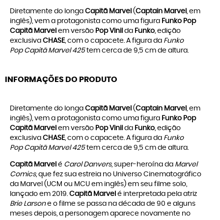
Diretamente do longa
Capitã Marvel
(
Captain Marvel
, em
inglês), vem a protagonista como uma figura
Funko Pop
Capitã Marvel
em versão
Pop Vinil
da
Funko
, edição
exclusiva
CHASE
, com o capacete. A figura da
Funko
Pop Capitã Marvel 425
tem cerca de 9,5 cm de altura.
INFORMAÇÕES DO PRODUTO
Diretamente do longa
Capitã Marvel
(
Captain Marvel
, em
inglês), vem a protagonista como uma figura
Funko Pop
Capitã Marvel
em versão
Pop Vinil
da
Funko
, edição
exclusiva
CHASE
, com o capacete. A figura da
Funko
Pop Capitã Marvel 425
tem cerca de 9,5 cm de altura.
Capitã Marvel
é
Carol Danvers
, super-heroína da
Marvel
Comics
, que fez sua estreia no Universo Cinematográfico
da Marvel (UCM ou MCU em inglês) em seu filme solo,
lançado em 2019.
Capitã Marvel
é interpretada pela atriz
Brie Larson
e o filme se passa na década de 90 e alguns
meses depois, a personagem aparece novamente no