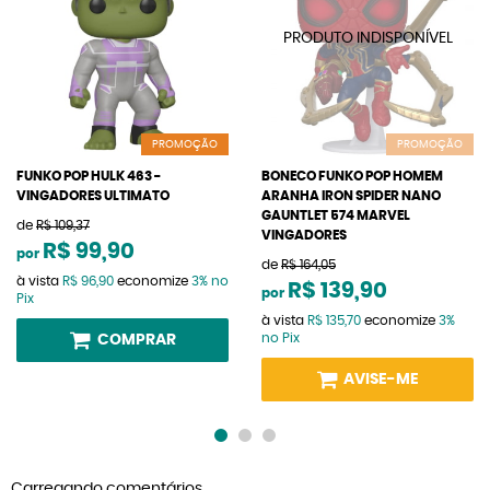
PROMOÇÃO
PROMOÇÃO
FUNKO POP HULK 463 -
BONECO FUNKO POP HOMEM
VINGADORES ULTIMATO
ARANHA IRON SPIDER NANO
GAUNTLET 574 MARVEL
de
R$ 109,37
VINGADORES
R$ 99,90
por
de
R$ 164,05
à vista
R$ 96,90
economize
3%
no
R$ 139,90
por
Pix
à vista
R$ 135,70
economize
3%
no Pix
COMPRAR
AVISE-ME
Carregando comentários ...