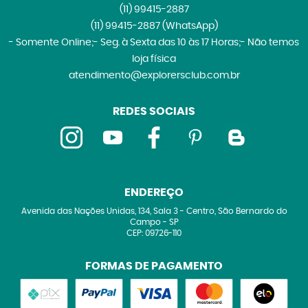
(11)
99415-2887
(11)
99415-2887
(WhatsApp)
- Somente Online;- Seg. à Sexta das 10 às 17 Horas;- Não temos
loja física
atendimento@explorersclub.com.br
REDES SOCIAIS
ENDEREÇO
Avenida das Nações Unidas, 134, Sala 3
-
Centro, São Bernardo do
Campo
-
SP
CEP: 09726-110
FORMAS DE PAGAMENTO