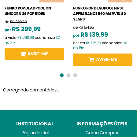
FUNKO POP DEADPOOL ON
FUNKO POP DEADPOOL FIRST
UNICORN 36 POP RIDES
APPEARANCE 590 MARVEL 80
YEARS
de
R$ 309,89
de
R$ 154,95
R$ 299,99
por
R$ 139,99
por
à vista
R$ 290,99
economize
3%
no Pix
à vista
R$ 135,79
economize
3%
no Pix
AVISE-ME
AVISE-ME
Carregando comentários ...
INSTITUCIONAL
INFORMAÇÕES ÚTEIS
Página Inicial
Como Comprar