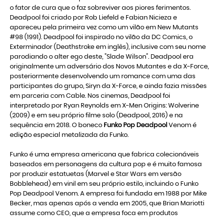
o fator de cura que o faz sobreviver aos piores ferimentos.
Deadpool foi criado por Rob Liefeld e Fabian Nicieza e
apareceu pela primeira vez como um vilão em New Mutants
#98 (1991). Deadpool foi inspirado no vilão da DC Comics, o
Exterminador (Deathstroke em inglês), inclusive com seu nome
parodiando o alter ego deste, "Slade Wilson". Deadpool era
originalmente um adversário dos Novos Mutantes e da X-Force,
posteriormente desenvolvendo um romance com uma das
participantes do grupo, Siryn da X-Force, e ainda fazia missões
em parceria com Cable. Nos cinemas, Deadpool foi
interpretado por Ryan Reynolds em X-Men Origins: Wolverine
(2009) e em seu próprio filme solo (Deadpool, 2016) e na
sequência em 2018. O boneco
Funko Pop Deadpool
Venom é
edição especial metalizada da Funko.
Funko é uma empresa americana que fabrica colecionáveis
baseados em personagens da cultura pop e é muito famosa
por produzir estatuetas (Marvel e Star Wars em versão
Bobblehead) em vinil em seu próprio estilo, incluindo o Funko
Pop Deadpool Venom. A empresa foi fundada em 1988 por Mike
Becker, mas apenas após a venda em 2005, que Brian Mariotti
assume como CEO, que a empresa foca em produtos