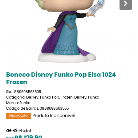
Boneco Disney Funko Pop Elsa 1024
Frozen
Sku:
889698563505
Categoria:
Disney
,
Funko Pop
,
Frozen
,
Disney
,
Funko
Marca:
Funko
Código de Barras:
0889698563505
Produto Indisponível
PROMOÇÃO
de
R$ 145,83