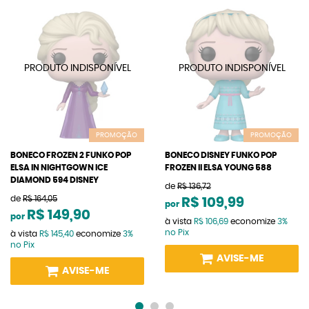
PROMOÇÃO
PROMOÇÃO
BONECO FROZEN 2 FUNKO POP
BONECO DISNEY FUNKO POP
ELSA IN NIGHTGOWN ICE
FROZEN II ELSA YOUNG 588
DIAMOND 594 DISNEY
de
R$ 136,72
de
R$ 164,05
R$ 109,99
por
R$ 149,90
por
à vista
R$ 106,69
economize
3%
no Pix
à vista
R$ 145,40
economize
3%
no Pix
AVISE-ME
AVISE-ME