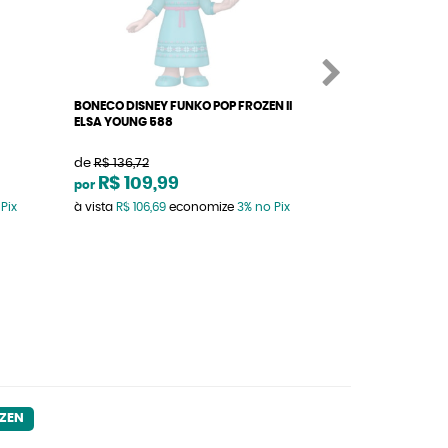
BONECO DISNEY FUNKO POP FROZEN II
BONECO DISNEY F
ELSA YOUNG 588
FROZEN 2
de
R$ 136,72
de
R$ 164,05
R$ 109,99
R$ 139,9
por
por
Pix
à vista
R$ 106,69
economize
3%
no Pix
à vista
R$ 135,70
e
ZEN