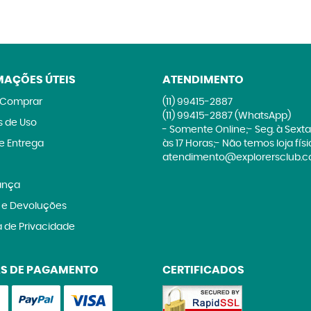
MAÇÕES ÚTEIS
ATENDIMENTO
Comprar
(11)
99415-2887
(11)
99415-2887
(WhatsApp)
 de Uso
- Somente Online;- Seg. à Sexta
 e Entrega
às 17 Horas;- Não temos loja fís
atendimento@explorersclub.c
ança
 e Devoluções
a de Privacidade
S DE PAGAMENTO
CERTIFICADOS