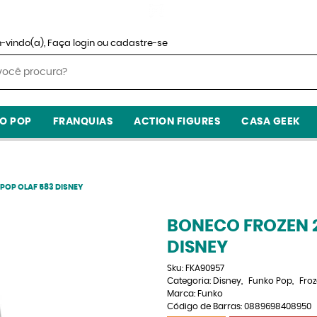
-vindo(a),
Faça login
ou
cadastre-se
O POP
FRANQUIAS
ACTION FIGURES
CASA GEEK
POP OLAF 583 DISNEY
BONECO FROZEN 2
DISNEY
Sku:
FKA90957
Categoria:
Disney
Funko Pop
Fro
Marca:
Funko
Código de Barras:
0889698408950