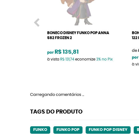
BONECO DISNEY FUNKO POP ANNA
BON
582 FROZEN 2
122
de
R$ 135,81
por
por
à vista
R$ 131,74
economize
3%
no Pix
à v
Carregando comentários ...
TAGS DO PRODUTO
FUNKO
FUNKO POP
FUNKO POP DISNEY