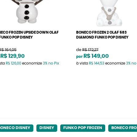
ECO FROZEN UPSIDE DOWN OLAF
BONECO FROZEN 2 OLAF 583
 FUNKO POP DISNEY
DIAMOND FUNKO POP DISNEY
R$ 164,05
de
R$ 172,27
R$ 129,90
R$ 149,00
por
ista
R$ 126,00
economize
3%
no Pix
à vista
R$ 144,53
economize
3%
no 
BONECO DISNEY
DISNEY
FUNKO POP FROZEN
BONECO FRO