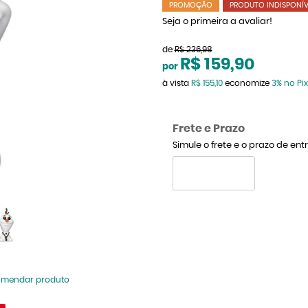
PROMOÇÃO
PRODUTO INDISPONÍV
Seja o primeira a avaliar!
de
R$ 236,98
R$ 159,90
por
à vista
R$ 155,10
economize
3%
no Pix
Frete e Prazo
Simule o frete e o prazo de en
omendar produto