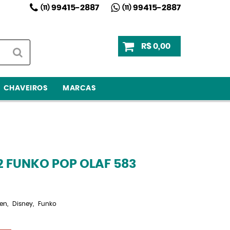
99415-2887
99415-2887
(11)
(11)
R$ 0,00
CHAVEIROS
MARCAS
 FUNKO POP OLAF 583
zen
Disney
Funko