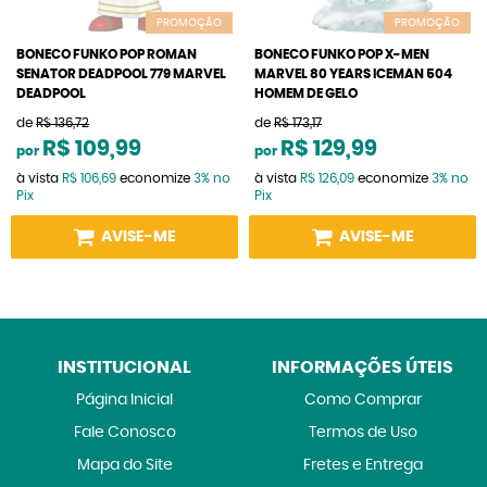
PROMOÇÃO
PROMOÇÃO
BONECO FUNKO POP ROMAN
BONECO FUNKO POP X-MEN
SENATOR DEADPOOL 779 MARVEL
MARVEL 80 YEARS ICEMAN 504
DEADPOOL
HOMEM DE GELO
de
R$ 136,72
de
R$ 173,17
R$ 109,99
R$ 129,99
por
por
à vista
R$ 106,69
economize
3%
no
à vista
R$ 126,09
economize
3%
no
Pix
Pix
AVISE-ME
AVISE-ME
INSTITUCIONAL
INFORMAÇÕES ÚTEIS
Página Inicial
Como Comprar
Fale Conosco
Termos de Uso
Mapa do Site
Fretes e Entrega