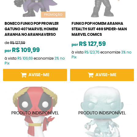
PROMOÇÃO
BONECO FUNKO POP PROWLER
FUNKO POP HOMEM ARANHA
GATUNO 407 MARVEL HOMEM
STEALTH SUIT 469 SPIDER-MAN
ARANHA NO ARANHAVERSO
MARVEL COMICS
de
R$ 127,59
R$ 127,59
por
R$ 109,99
por
à vista
R$ 123,76
economize
3%
no
Pix
à vista
R$ 106,69
economize
3%
no
Pix
AVISE-ME
AVISE-ME