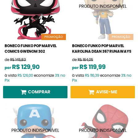
PROMOÇÃO
PROMOÇÃO
BONECO FUNKO POP MARVEL
BONECO FUNKO POP MARVEL
COMICS GWENOM 302
KAROLINA DEAN 357 RUNAWAYS
de
R$ 145,83
de
R$ 164,05
R$ 129,90
R$ 119,99
por
por
à vista
R$ 126,00
economize
3%
no
à vista
R$ 116,39
economize
3%
no
Pix
Pix
COMPRAR
AVISE-ME