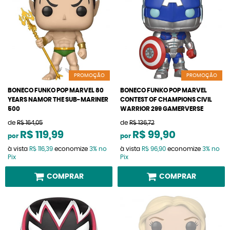
PROMOÇÃO
PROMOÇÃO
BONECO FUNKO POP MARVEL 80
BONECO FUNKO POP MARVEL
YEARS NAMOR THE SUB-MARINER
CONTEST OF CHAMPIONS CIVIL
500
WARRIOR 299 GAMERVERSE
de
R$ 164,05
de
R$ 136,72
R$ 119,99
R$ 99,90
por
por
à vista
R$ 116,39
economize
3%
no
à vista
R$ 96,90
economize
3%
no
Pix
Pix
COMPRAR
COMPRAR