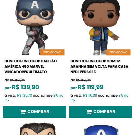
PROMOÇÃO
PROMOÇÃO
BONECO FUNKO POP CAPITÃO
BONECO FUNKO POP HOMEM
AMÉRICA 450 MARVEL
ARANHA SEM VOLTA PARA CASA
VINGADORES ULTIMATO
NED LEEDS 925
de
R$ 164,05
de
R$ 164,05
R$ 139,90
R$ 119,99
por
por
à vista
R$ 135,70
economize
3%
no
à vista
R$ 116,39
economize
3%
no
Pix
Pix
COMPRAR
COMPRAR