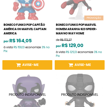
PROMOÇÃO
BONECO FUNKO POP CAPITÃO
BONECO FUNKO POP MARVEL
AMÉRICA 06 MARVEL CAPTAIN
HOMEM ARANHA 923 SPIDER-
AMERICA
MAN NO WAY HOME
R$ 164,05
de
R$ 172,27
por
R$ 129,00
por
à vista
R$ 159,13
economize
3%
no
Pix
à vista
R$ 125,13
economize
3%
no
Pix
AVISE-ME
AVISE-ME