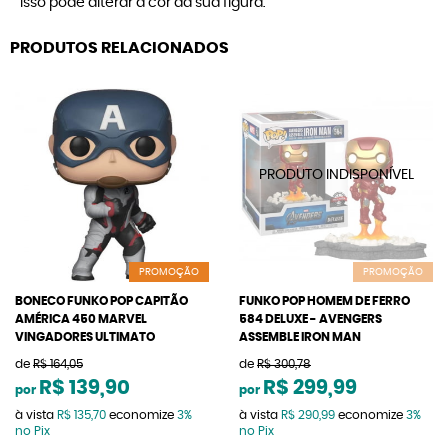
Isso pode alterar a cor da sua figura.
PRODUTOS RELACIONADOS
PROMOÇÃO
PROMOÇÃO
BONECO FUNKO POP CAPITÃO
FUNKO POP HOMEM DE FERRO
AMÉRICA 450 MARVEL
584 DELUXE - AVENGERS
VINGADORES ULTIMATO
ASSEMBLE IRON MAN
de
R$ 164,05
de
R$ 300,78
R$ 139,90
R$ 299,99
por
por
à vista
R$ 135,70
economize
3%
à vista
R$ 290,99
economize
3%
no Pix
no Pix