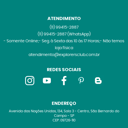
ATENDIMENTO
(11)
99415-2887
(11)
99415-2887
(WhatsApp)
- Somente Online;- Seg. à Sexta das 10 às 17 Horas;- Não temos
loja física
atendimento@explorersclub.com.br
REDES SOCIAIS
ENDEREÇO
Avenida das Nações Unidas, 134, Sala 3
-
Centro, São Bernardo do
Campo
-
SP
CEP: 09726-110