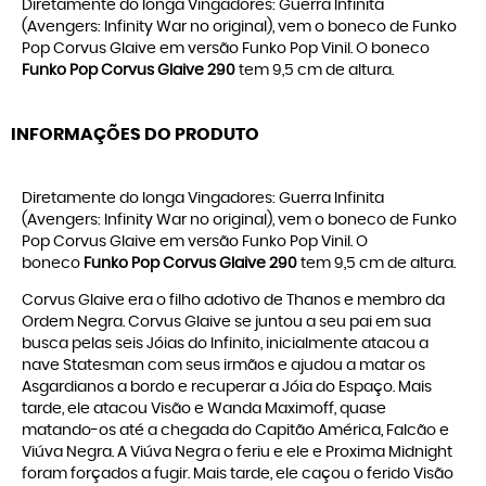
Diretamente do longa Vingadores: Guerra Infinita
(Avengers: Infinity War no original), vem o boneco de Funko
Pop Corvus Glaive em versão Funko Pop Vinil. O boneco
Funko Pop Corvus Glaive 290
tem 9,5 cm de altura.
INFORMAÇÕES DO PRODUTO
Diretamente do longa Vingadores: Guerra Infinita
(Avengers: Infinity War no original), vem o boneco de Funko
Pop Corvus Glaive em versão Funko Pop Vinil. O
boneco
Funko Pop Corvus Glaive 290
tem 9,5 cm de altura.
Corvus Glaive era o filho adotivo de Thanos e membro da
Ordem Negra. Corvus Glaive se juntou a seu pai em sua
busca pelas seis Jóias do Infinito, inicialmente atacou a
nave Statesman com seus irmãos e ajudou a matar os
Asgardianos a bordo e recuperar a Jóia do Espaço. Mais
tarde, ele atacou Visão e Wanda Maximoff, quase
matando-os até a chegada do Capitão América, Falcão e
Viúva Negra. A Viúva Negra o feriu e ele e Proxima Midnight
foram forçados a fugir. Mais tarde, ele caçou o ferido Visão