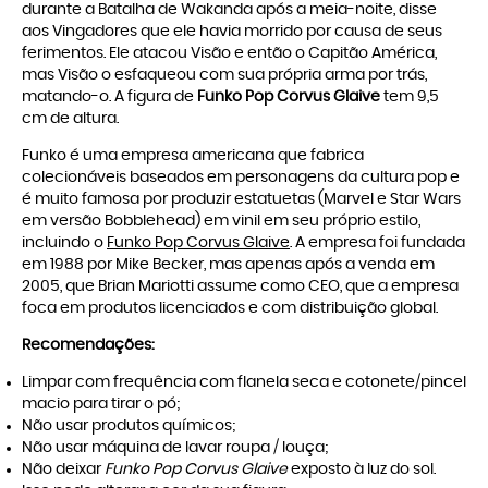
durante a Batalha de Wakanda após a meia-noite, disse
aos Vingadores que ele havia morrido por causa de seus
ferimentos. Ele atacou Visão e então o Capitão América,
mas Visão o esfaqueou com sua própria arma por trás,
matando-o. A figura de
Funko Pop Corvus Glaive
tem 9,5
cm de altura.
Funko é uma empresa americana que fabrica
colecionáveis baseados em personagens da cultura pop e
é muito famosa por produzir estatuetas (Marvel e Star Wars
em versão Bobblehead) em vinil em seu próprio estilo,
incluindo o
Funko Pop Corvus Glaive
. A empresa foi fundada
em 1988 por Mike Becker, mas apenas após a venda em
2005, que Brian Mariotti assume como CEO, que a empresa
foca em produtos licenciados e com distribuição global.
Recomendações:
Limpar com frequência com flanela seca e cotonete/pincel
macio para tirar o pó;
Não usar produtos químicos;
Não usar máquina de lavar roupa / louça;
Não deixar
Funko Pop Corvus Glaive
exposto à luz do sol.