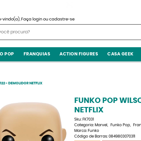
-vindo(a),
Faça login
ou
cadastre-se
O POP
FRANQUIAS
ACTION FIGURES
CASA GEEK
122 - DEMOLIDOR NETFLIX
FUNKO POP WILSO
NETFLIX
Sku:
FK7031
Categoria:
Marvel
Funko Pop
Fra
Marca:
Funko
Código de Barras:
0849803070311