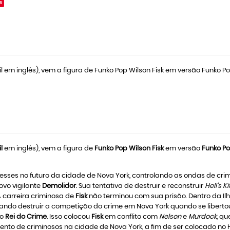
e
 em inglês), vem a figura de Funko Pop Wilson Fisk em versão Funko Pop
l
em inglês), vem a figura de
Funko Pop Wilson Fisk
em versão
Funko Po
sses no futuro da cidade de Nova York, controlando as ondas de cri
ovo vigilante
Demolidor
. Sua tentativa de destruir e reconstruir
Hell's K
A carreira criminosa de
Fisk
não terminou com sua prisão. Dentro da Ilh
scando destruir a competição do crime em Nova York quando se liberto
vo
Rei do Crime
. Isso colocou
Fisk
em conflito com
Nelson
e
Murdock
, q
ento de criminosos na cidade de Nova York, a fim de ser colocado no 