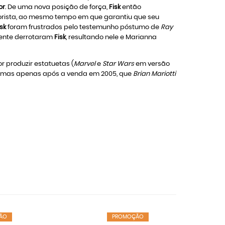
or
. De uma nova posição de força,
Fisk
então
orista, ao mesmo tempo em que garantiu que seu
isk
foram frustrados pelo testemunho póstumo de
Ray
mente derrotaram
Fisk
, resultando nele e Marianna
 produzir estatuetas (
Marvel
e
Star Wars
em versão
, mas apenas após a venda em 2005, que
Brian Mariotti
ÃO
PROMOÇÃO