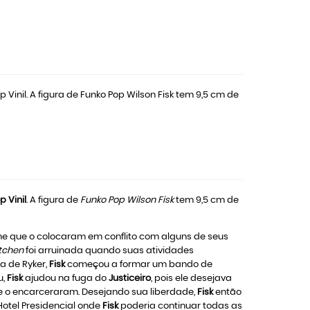
 Vinil. A figura de Funko Pop Wilson Fisk tem 9,5 cm de
p Vinil
. A figura de
Funko Pop Wilson Fisk
tem 9,5 cm de
me que o colocaram em conflito com alguns de seus
itchen
foi arruinada quando suas atividades
a de Ryker,
Fisk
começou a formar um bando de
u,
Fisk
ajudou na fuga do
Justiceiro
, pois ele desejava
ue o encarceraram. Desejando sua liberdade,
Fisk
então
Hotel Presidencial onde
Fisk
poderia continuar todas as