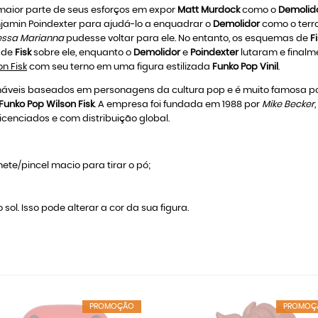
maior parte de seus esforços em expor
Matt Murdock
como o
Demolid
njamin Poindexter para ajudá-lo a enquadrar o
Demolidor
como o terr
ssa Marianna
pudesse voltar para ele. No entanto, os esquemas de
F
 de
Fisk
sobre ele, enquanto o
Demolidor
e
Poindexter
lutaram e final
n Fisk
com seu terno em uma figura estilizada
Funko Pop Vinil
.
veis baseados em personagens da cultura pop e é muito famosa por
Funko Pop Wilson Fisk
. A empresa foi fundada em 1988 por
Mike Becker
icenciados e com distribuição global.
ete/pincel macio para tirar o pó;
 sol. Isso pode alterar a cor da sua figura.
PROMOÇÃO
PROMOÇ