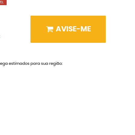
EL
AVISE-ME
x
trega estimados para sua região: