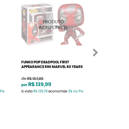
FUNKO POP DEADPOOL FIRST
FUNKO POP BLAC
APPEARANCE 590 MARVEL 80 YEARS
APPEARANCE 551
de
R$ 154,95
de
R$ 109,28
R$ 139,99
R$ 109,2
por
por
Pix
à vista
R$ 135,79
economize
3%
no Pix
à vista
R$ 106,00
e