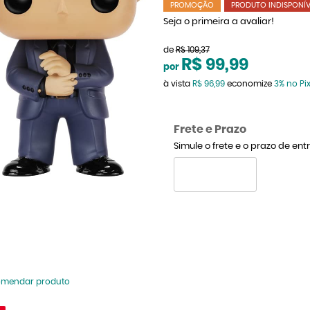
PROMOÇÃO
PRODUTO INDISPONÍV
Seja o primeira a avaliar!
de
R$ 109,37
R$ 99,99
por
à vista
R$ 96,99
economize
3%
no Pi
Frete e Prazo
Simule o frete e o prazo de en
omendar produto