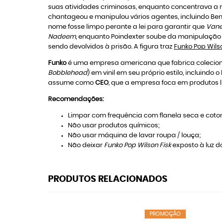
suas atividades criminosas, enquanto concentrava a 
chantageou e manipulou vários agentes, incluindo Be
nome fosse limpo perante a lei para garantir que
Vane
Nadeem
, enquanto Poindexter soube da manipulação
sendo devolvidos à prisão. A figura traz
Funko Pop Wilso
Funko
é uma empresa americana que fabrica colecioná
Bobblehead
) em vinil em seu próprio estilo, incluindo o
assume como
CEO
, que a empresa foca em produtos l
Recomendações:
Limpar com frequência com flanela seca e coton
Não usar produtos químicos;
Não usar máquina de lavar roupa / louça;
Não deixar
Funko Pop Wilson Fisk
exposto à luz do
PRODUTOS RELACIONADOS
PROMOÇÃO