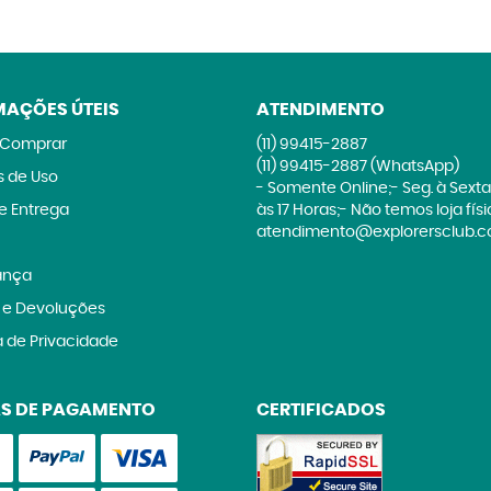
MAÇÕES ÚTEIS
ATENDIMENTO
Comprar
(11)
99415-2887
(11)
99415-2887
(WhatsApp)
 de Uso
- Somente Online;- Seg. à Sexta
 e Entrega
às 17 Horas;- Não temos loja fís
atendimento@explorersclub.c
ança
 e Devoluções
a de Privacidade
S DE PAGAMENTO
CERTIFICADOS