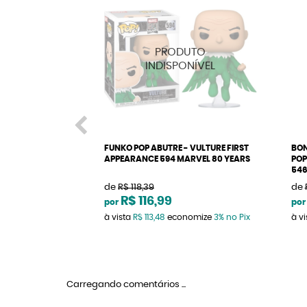
FUNKO POP ABUTRE - VULTURE FIRST
BON
APPEARANCE 594 MARVEL 80 YEARS
POP
54
de
R$ 118,39
de
R$ 116,99
por
por
à vista
R$ 113,48
economize
3%
no Pix
à v
Carregando comentários ...