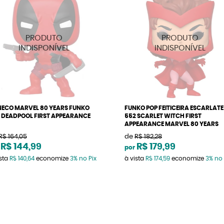
ECO MARVEL 80 YEARS FUNKO
FUNKO POP FEITICEIRA ESCARLATE
 DEADPOOL FIRST APPEARANCE
552 SCARLET WITCH FIRST
6
APPEARANCE MARVEL 80 YEARS
R$ 164,05
de
R$ 182,28
R$ 144,99
R$ 179,99
por
ista
R$ 140,64
economize
3%
no Pix
à vista
R$ 174,59
economize
3%
no 