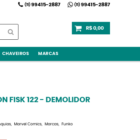
99415-2887
99415-2887
(11)
(11)
R$ 0,00
CHAVEIROS
MARCAS
N FISK 122 - DEMOLIDOR
nquias
Marvel Comics
Marcas
Funko