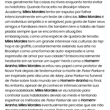
mas geralmente faz coisas incríveis enquanto tenta evitar
os holofotes. Quando foi aceito na
Brooklyn Visions
Academy
,
Miles Morales
tenta ser expulso por falhar
intencionalmente em um teste de ciências.
Miles Morales
é
um indivíduo simpático e amigável, pois gosta de fazer seus
amigos e familiares rirem. Ele também tem o hábito de fazer
piadas sempre que se encontra em situações
embaraçosas, como uma espécie de quebra de tensão.
Miles Morales
tem um grande interesse nas culturas do hip-
hop e do graffiti, constantemente exibindo sua arte no
Brooklyn como uma forma de auto-expressão e uma
expressão de amor por sua cidade? Embora inicialmente
hesitante em se tornar um super-herói como o
Homem-
Aranha
,
Miles Morales
aceitou seu papel como protetor de
Nova York depois de testemunhar a morte de
Peter Parker
e
ser inspirado pelo discurso de
Mary Jane Parker
no funeral
de
Peter
sobre todo mundo ser o
Homem-Aranha
no final.
No entanto, apesar de já conhecer intrinsecamente sua
responsabilidade,
Miles Morales
se viu lutando para
controlar suas habilidades devido ao medo e tentando
espelhar os métodos de
Peter Parker
de ser o
Homem-
Aranha
.
Miles Morales
eventualmente percebe que ele não