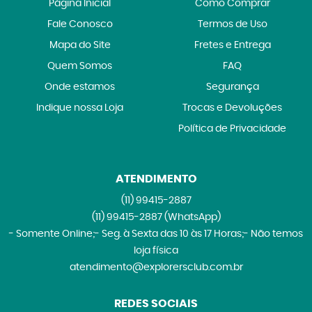
Página Inicial
Como Comprar
Fale Conosco
Termos de Uso
Mapa do Site
Fretes e Entrega
Quem Somos
FAQ
Onde estamos
Segurança
Indique nossa Loja
Trocas e Devoluções
Política de Privacidade
ATENDIMENTO
(11)
99415-2887
(11)
99415-2887
(WhatsApp)
- Somente Online;- Seg. à Sexta das 10 às 17 Horas;- Não temos
loja física
atendimento@explorersclub.com.br
REDES SOCIAIS