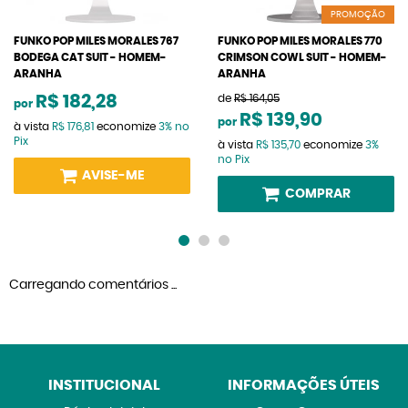
PROMOÇÃO
FUNKO POP MILES MORALES 767
FUNKO POP MILES MORALES 770
BODEGA CAT SUIT - HOMEM-
CRIMSON COWL SUIT - HOMEM-
ARANHA
ARANHA
R$ 182,28
de
R$ 164,05
por
R$ 139,90
por
à vista
R$ 176,81
economize
3%
no
Pix
à vista
R$ 135,70
economize
3%
no Pix
AVISE-ME
COMPRAR
Carregando comentários ...
INSTITUCIONAL
INFORMAÇÕES ÚTEIS