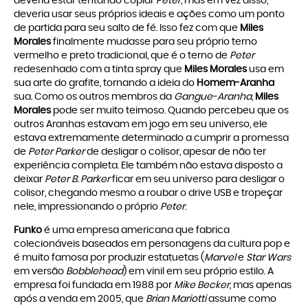
deveria estar tentando copiar
Peter
, mas em vez disso,
deveria usar seus próprios ideais e ações como um ponto
de partida para seu salto de fé. Isso fez com que
Miles
Morales
finalmente mudasse para seu próprio terno
vermelho e preto tradicional, que é o terno de
Peter
redesenhado com a tinta spray que
Miles Morales
usa em
sua arte do grafite, tornando a ideia do
Homem-Aranha
sua. Como os outros membros da
Gangue-Aranha
,
Miles
Morales
pode ser muito teimoso. Quando percebeu que os
outros Aranhas estavam em jogo em seu universo, ele
estava extremamente determinado a cumprir a promessa
de
Peter Parker
de desligar o colisor, apesar de não ter
experiência completa. Ele também não estava disposto a
deixar
Peter B. Parker
ficar em seu universo para desligar o
colisor, chegando mesmo a roubar o drive USB e tropeçar
nele, impressionando o próprio
Peter
.
Funko
é uma empresa americana que fabrica
colecionáveis baseados em personagens da cultura pop e
é muito famosa por produzir estatuetas (
Marvel
e
Star Wars
em versão
Bobblehead
) em vinil em seu próprio estilo. A
empresa foi fundada em 1988 por
Mike Becker
, mas apenas
após a venda em 2005, que
Brian Mariotti
assume como