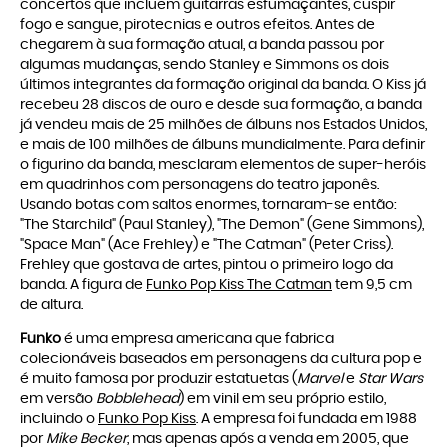
concertos que incluem guitarras esfumaçantes, cuspir
fogo e sangue, pirotecnias e outros efeitos. Antes de
chegarem à sua formação atual, a banda passou por
algumas mudanças, sendo Stanley e Simmons os dois
últimos integrantes da formação original da banda. O Kiss já
recebeu 28 discos de ouro e desde sua formação, a banda
já vendeu mais de 25 milhões de álbuns nos Estados Unidos,
e mais de 100 milhões de álbuns mundialmente. Para definir
o figurino da banda, mesclaram elementos de super-heróis
em quadrinhos com personagens do teatro japonês.
Usando botas com saltos enormes, tornaram-se então:
"The Starchild" (Paul Stanley), "The Demon" (Gene Simmons),
"Space Man" (Ace Frehley) e "The Catman" (Peter Criss).
Frehley que gostava de artes, pintou o primeiro logo da
banda. A figura de
Funko Pop Kiss The Catman
tem 9,5 cm
de altura.
Funko
é uma empresa americana que fabrica
colecionáveis baseados em personagens da cultura pop e
é muito famosa por produzir estatuetas (
Marvel
e
Star Wars
em versão
Bobblehead
) em vinil em seu próprio estilo,
incluindo o
Funko Pop Kiss
. A empresa foi fundada em 1988
por
Mike Becker
, mas apenas após a venda em 2005, que