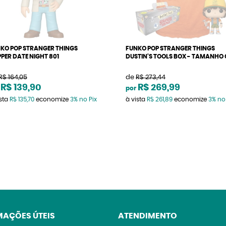
KO POP STRANGER THINGS
FUNKO POP STRANGER THINGS
PER DATE NIGHT 801
DUSTIN'S TOOLS BOX - TAMANHO 
R$ 164,05
de
R$ 273,44
R$ 139,90
R$ 269,99
por
ista
R$ 135,70
economize
3%
no Pix
à vista
R$ 261,89
economize
3%
no
MAÇÕES ÚTEIS
ATENDIMENTO