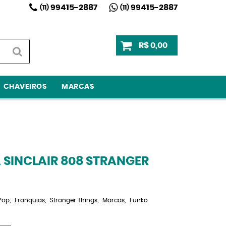
99415-2887
99415-2887
(11)
(11)
R$ 0,00
CHAVEIROS
MARCAS
 SINCLAIR 808 STRANGER
Pop
Franquias
Stranger Things
Marcas
Funko