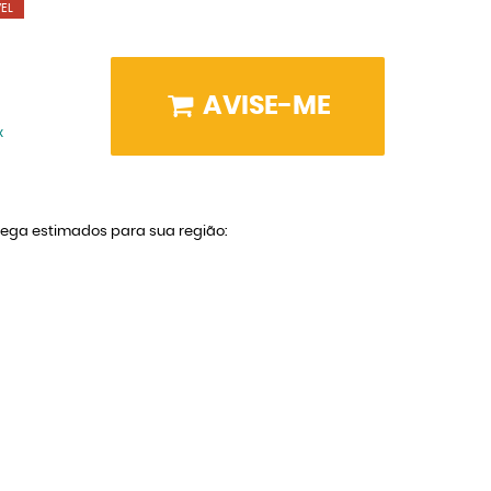
EL
AVISE-ME
x
trega estimados para sua região: