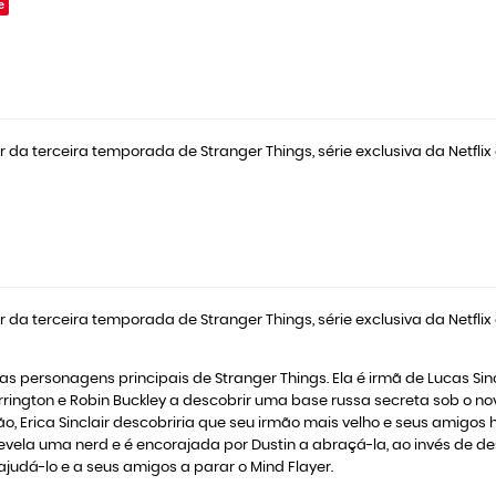
e
r da terceira temporada de Stranger Things, série exclusiva da Netflix
r da terceira temporada de Stranger Things, série exclusiva da Netflix
as personagens principais de Stranger Things. Ela é irmã de Lucas Sinclai
Harrington e Robin Buckley a descobrir uma base russa secreta sob o no
, Erica Sinclair descobriria que seu irmão mais velho e seus amigos 
e revela uma nerd e é encorajada por Dustin a abraçá-la, ao invés de d
 ajudá-lo e a seus amigos a parar o Mind Flayer.