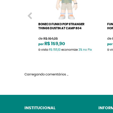
BONECO FUNKO POP STRANGER
FUN
THINGS DUSTIN AT CAMP 804
HOP
de
R$ 164,05
de
R$ 159,90
por
por
à vista
R$ 155,10
economize
3%
no Pix
à v
Carregando comentários ...
INSTITUCIONAL
INFOR