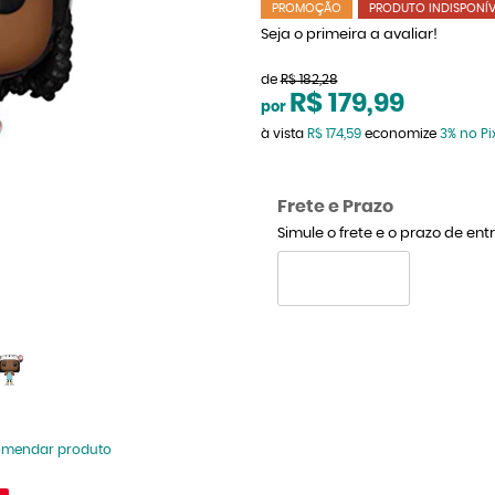
PROMOÇÃO
PRODUTO INDISPONÍV
Seja o primeira a avaliar!
de
R$ 182,28
R$ 179,99
por
à vista
R$ 174,59
economize
3%
no Pi
Frete e Prazo
Simule o frete e o prazo de en
omendar produto