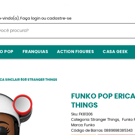
-vindo(a),
Faça login
ou
cadastre-se
O POP
FRANQUIAS
ACTION FIGURES
CASA GEEK
CA SINCLAIR 808 STRANGER THINGS
FUNKO POP ERICA
THINGS
Sku:
FK81306
Categoria:
Stranger Things
Funko 
Marca:
Funko
Código de Barras:
0889698385343