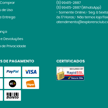
Comprar
(11)
99415-2887
(11)
99415-2887
(WhatsApp)
 de Uso
- Somente Online;- Seg. à Sexta
 e Entrega
às 17 Horas;- Não temos loja fís
atendimento@explorersclub.c
ança
 e Devoluções
a de Privacidade
S DE PAGAMENTO
CERTIFICADOS