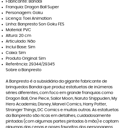
Fabricante: Bandai
Franquia: Dragon Ball Super
Personagem: Goku
Licença: Toei Animation
Linha: Banpresto Son Goku FES
Material: PVC
Altura: 20 cm
Articulado: Não
Inclui Base: Sim
Caixa: Sim
Produto Original: Sim
Referência: 29344/29345
Sobre a Banpresto
A Banpresto é a subsidiária da gigante fabricante de
brinquedos Bandai que produz estatuetas de inúmeras
séries diferentes, com foco em grande franquias como
Dragon Ball, One Piece, Sailor Moon, Naruto Shippuden, My
Hero Academia, Disney, Marvel Comics, Harry Potter,
Stranger Things, DC Comics e muitas outras. As estatuetas
da Banpresto são ricas em detalhes, cuidadosamente
pintadas (com algumas partes pintadas à mão) e captam
algumas das cenas e poses favoritos dos personagens,