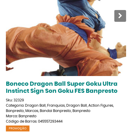
Boneco Dragon Ball Super Goku Ultra
Instinct Sign Son Goku FES Banpresto
Sku:
32329
Categoria:
Dragon Ball
,
Franquias
,
Dragon Ball
,
Action Figures
,
Banpresto
,
Marcas
,
Bandai Banpresto
,
Banpresto
Marca:
Banpresto
Código de Barras:
045557293444
PROMOÇÃO