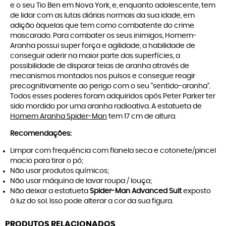
e o seu Tio Ben em Nova York, e, enquanto adolescente, tem
de lidar com as lutas diárias normais da sua idade, em
adição àquelas que tem como combatente do crime
mascarado. Para combater os seus inimigos, Homem-
Aranha possui super força e agilidade, a habilidade de
conseguir aderir na maior parte das superfícies, a
possibilidade de disparar teias de aranha através de
mecanismos montados nos pulsos e consegue reagir
precognitivamente ao perigo com o seu "sentido-aranha".
Todos esses poderes foram adquiridos após Peter Parker ter
sido mordido por uma aranha radioativa. A estatueta de
Homem Aranha Spider-Man
tem 17 cm de altura.
Recomendações:
Limpar com frequência com flanela seca e cotonete/pincel
macio para tirar o pó;
Não usar produtos químicos;
Não usar máquina de lavar roupa / louça;
Não deixar a estatueta
Spider-Man Advanced Suit
exposto
à luz do sol. Isso pode alterar a cor da sua figura.
PRODUTOS RELACIONADOS