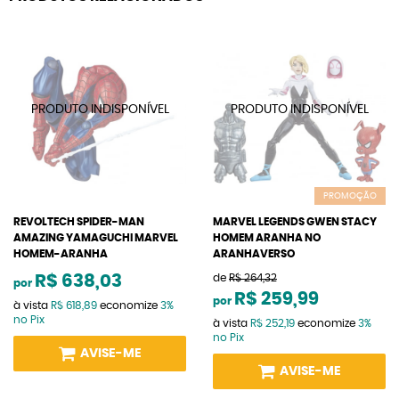
PROMOÇÃO
REVOLTECH SPIDER-MAN
MARVEL LEGENDS GWEN STACY
AMAZING YAMAGUCHI MARVEL
HOMEM ARANHA NO
HOMEM-ARANHA
ARANHAVERSO
R$ 638,03
de
R$ 264,32
por
R$ 259,99
por
à vista
R$ 618,89
economize
3%
no Pix
à vista
R$ 252,19
economize
3%
no Pix
AVISE-ME
AVISE-ME