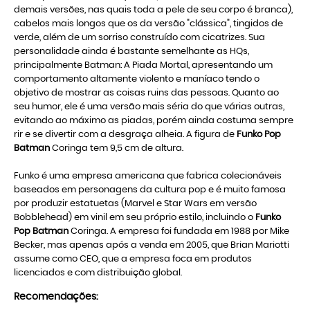
demais versões, nas quais toda a pele de seu corpo é branca),
cabelos mais longos que os da versão "clássica", tingidos de
verde, além de um sorriso construído com cicatrizes. Sua
personalidade ainda é bastante semelhante as HQs,
principalmente Batman: A Piada Mortal, apresentando um
comportamento altamente violento e maníaco tendo o
objetivo de mostrar as coisas ruins das pessoas. Quanto ao
seu humor, ele é uma versão mais séria do que várias outras,
evitando ao máximo as piadas, porém ainda costuma sempre
rir e se divertir com a desgraça alheia. A figura de
Funko Pop
Batman
Coringa tem 9,5 cm de altura.
Funko é uma empresa americana que fabrica colecionáveis
baseados em personagens da cultura pop e é muito famosa
por produzir estatuetas (Marvel e Star Wars em versão
Bobblehead) em vinil em seu próprio estilo, incluindo o
Funko
Pop Batman
Coringa. A empresa foi fundada em 1988 por Mike
Becker, mas apenas após a venda em 2005, que Brian Mariotti
assume como CEO, que a empresa foca em produtos
licenciados e com distribuição global.
Recomendações: