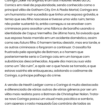
Coringa (Joker no original) é um dos maiores vilões da DC
Comics em nível de popularidade, sendo conhecido como o
principal vilão de Gotham City. Em A Piada Mortal, Coringa era
um humorista mal-sucedido que tinha uma esposa grávida, e
temia que seu filho nascesse e tivesse uma vida ruim, temia
não poder sustentá-lo, então começou a se envolver com
criminosos para assaltar uma fábrica de baralho usando a
identidade de Capuz Vermelho. De última hora, foi avisado que
sua esposa havia morrido em um acidente doméstico, assim
como seu futuro filho. O homem tentou desistir, mas era tarde, e
os outros criminosos o forçaram a continuar. O assalto foi
frustrado pela aparição de Batman, e o homem que
posteriormente seria o Coringa caiu em um tanque com
substâncias desconhecidas. Aquele dia marcou sua vida
como um "dia ruim", e após ver o que havia se tornado, e que
estava sozinho ele enlouqueceu, adotando o codinome de
Coringa, o príncipe palhaço do crime.
A versão de Heath Ledger como o Coringa é muito destacada
e diferenciada de várias outras de vários gêneros por ser um
vilão mais realista para o Batman de Christopher Nolan. Trata-
se novo Coringa possui um visual mais psicótico e sombrio,
com apenas o rosto maquiado (ao contrário de todas as