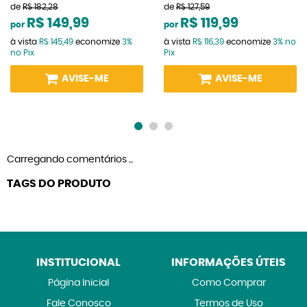
de
R$ 182,28
de
R$ 127,59
R$ 149,99
R$ 119,99
por
por
à vista
R$ 145,49
economize
3%
à vista
R$ 116,39
economize
3%
no
no Pix
Pix
AVISE-ME
AVISE-ME
Carregando comentários ...
TAGS DO PRODUTO
INSTITUCIONAL
INFORMAÇÕES ÚTEIS
Página Inicial
Como Comprar
Fale Conosco
Termos de Uso